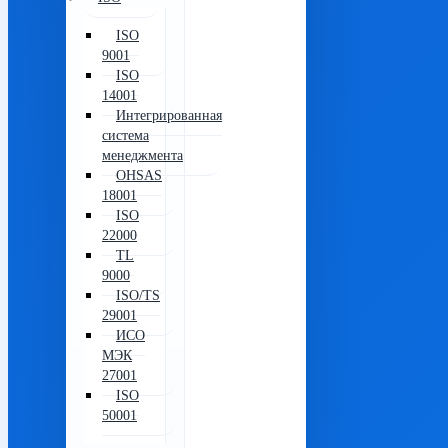
ISO
9001
ISO
14001
Интегрированная
система
менеджмента
OHSAS
18001
ISO
22000
TL
9000
ISO/TS
29001
ИСО
МЭК
27001
ISO
50001