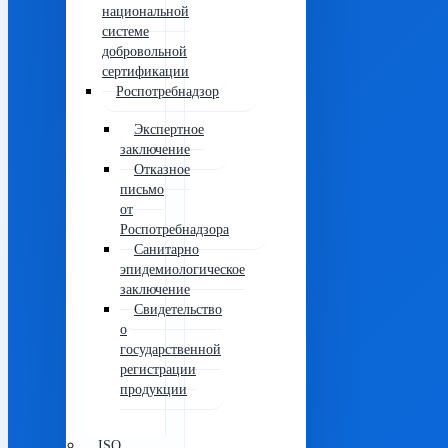
национальной
системе
добровольной
сертификации
Роспотребнадзор
Экспертное
заключение
Отказное
письмо
от
Роспотребнадзора
Санитарно
эпидемиологическое
заключение
Свидетельство
о
государственной
регистрации
продукции
ISO