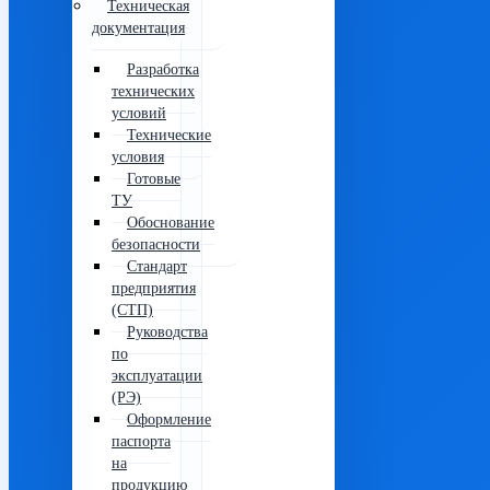
Техническая
документация
Разработка
технических
условий
Технические
условия
Готовые
ТУ
Обоснование
безопасности
Стандарт
предприятия
(СТП)
Руководства
по
эксплуатации
(РЭ)
Оформление
паспорта
на
продукцию