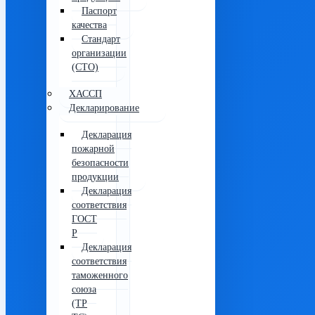
Паспорт
качества
Стандарт
организации
(СТО)
ХАССП
Декларирование
Декларация
пожарной
безопасности
продукции
Декларация
соответствия
ГОСТ
Р
Декларация
соответствия
таможенного
союза
(ТР