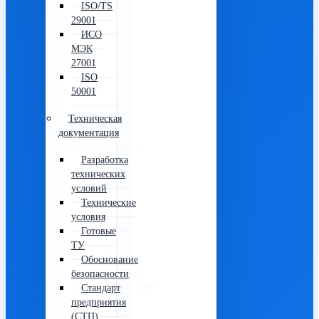
ISO/TS
29001
ИСО
МЭК
27001
ISO
50001
Техническая
документация
Разработка
технических
условий
Технические
условия
Готовые
ТУ
Обоснование
безопасности
Стандарт
предприятия
(СТП)