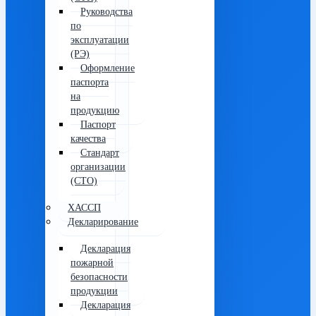
Руководства
по
эксплуатации
(РЭ)
Оформление
паспорта
на
продукцию
Паспорт
качества
Стандарт
организации
(СТО)
ХАССП
Декларирование
Декларация
пожарной
безопасности
продукции
Декларация