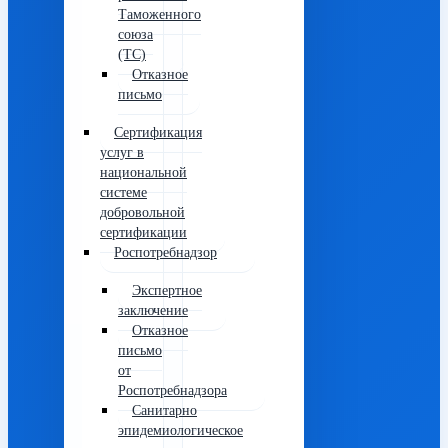
Таможенного
союза
(ТС)
Отказное
письмо
Сертификация
услуг в
национальной
системе
добровольной
сертификации
Роспотребнадзор
Экспертное
заключение
Отказное
письмо
от
Роспотребнадзора
Санитарно
эпидемиологическое