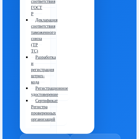
соответствия
ГОСТ
Р
Декларация
соответствия
таможенного
союза
(ТР
ТС)
Разработка
и
регистрация
штрих-
кода
Регистрационное
удостоверение
Сертификат
Регистра
проверенных
организаций