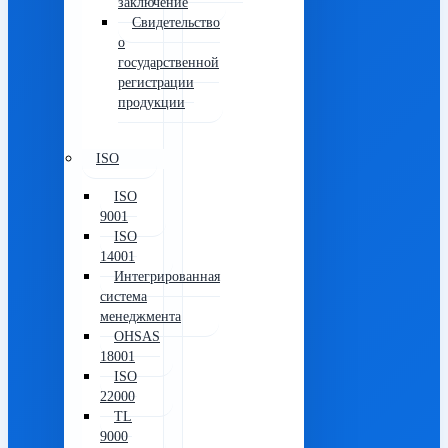
заключение
Свидетельство
о
государственной
регистрации
продукции
ISO
ISO
9001
ISO
14001
Интегрированная
система
менеджмента
OHSAS
18001
ISO
22000
TL
9000