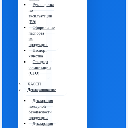
Руководства
по
эксплуатации
(РЭ)
Оформление
паспорта
на
продукцию
Паспорт
качества
Стандарт
организации
(СТО)
ХАССП
Декларирование
Декларация
пожарной
безопасности
продукции
Декларация