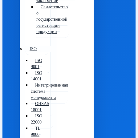
заключение
Свидетельство
о
государственной
регистрации
продукции
ISO
ISO
9001
ISO
14001
Интегрированная
система
менеджмента
OHSAS
18001
ISO
22000
TL
9000