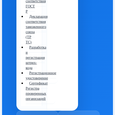
соответствия
ГОСТ
Р
Декларация
соответствия
таможенного
союза
(ТР
ТС)
Разработка
и
регистрация
штрих-
кода
Регистрационное
удостоверение
Сертификат
Регистра
проверенных
организаций