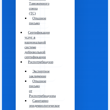
Таможенного
союза
(ТС)
Отказное
письмо
Сертификация
услуг в
национальной
системе
добровольной
сертификации
Роспотребнадзор
Экспертное
заключение
Отказное
письмо
от
Роспотребнадзора
Санитарно
эпидемиологическое