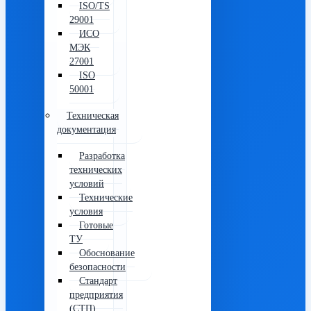
ISO/TS
29001
ИСО
МЭК
27001
ISO
50001
Техническая
документация
Разработка
технических
условий
Технические
условия
Готовые
ТУ
Обоснование
безопасности
Стандарт
предприятия
(СТП)