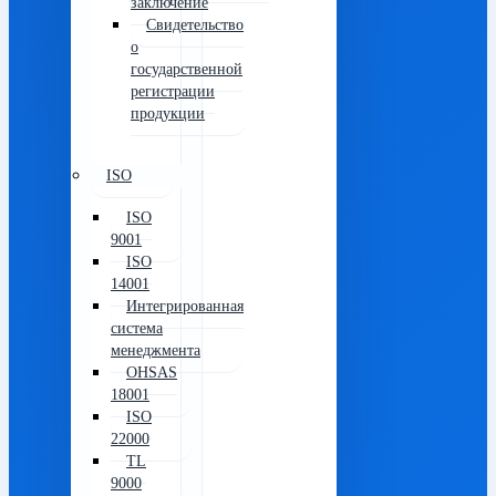
заключение
Свидетельство
о
государственной
регистрации
продукции
ISO
ISO
9001
ISO
14001
Интегрированная
система
менеджмента
OHSAS
18001
ISO
22000
TL
9000