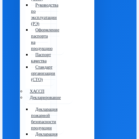
Руководства
по
эксплуатации
(РЭ)
Оформление
паспорта
на
продукцию
Паспорт
качества
Стандарт
организации
(СТО)
ХАССП
Декларирование
Декларация
пожарной
безопасности
продукции
Декларация