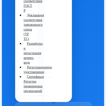
соответствия
ГОСТ
Р
Декларация
соответствия
таможенного
союза
(ТР
ТС)
Разработка
и
регистрация
штрих-
кода
Регистрационное
удостоверение
Сертификат
Регистра
проверенных
организаций