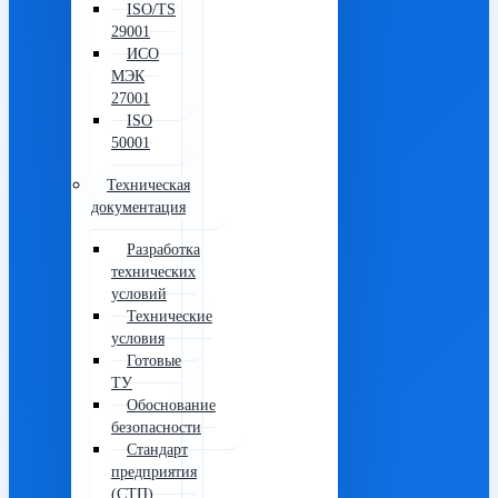
ISO/TS
29001
ИСО
МЭК
27001
ISO
50001
Техническая
документация
Разработка
технических
условий
Технические
условия
Готовые
ТУ
Обоснование
безопасности
Стандарт
предприятия
(СТП)