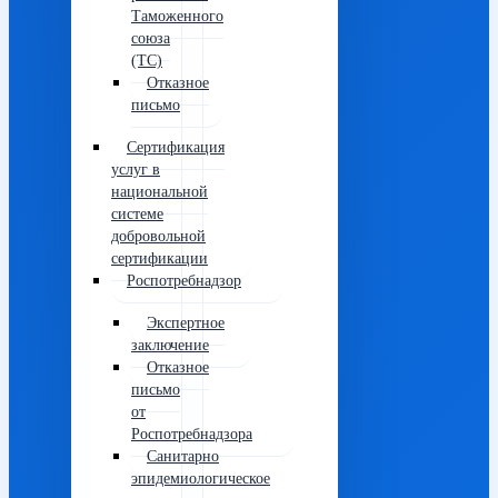
Таможенного
союза
(ТС)
Отказное
письмо
Сертификация
услуг в
национальной
системе
добровольной
сертификации
Роспотребнадзор
Экспертное
заключение
Отказное
письмо
от
Роспотребнадзора
Санитарно
эпидемиологическое