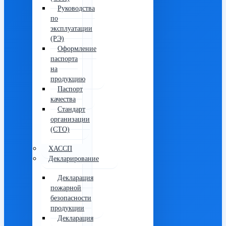
Руководства
по
эксплуатации
(РЭ)
Оформление
паспорта
на
продукцию
Паспорт
качества
Стандарт
организации
(СТО)
ХАССП
Декларирование
Декларация
пожарной
безопасности
продукции
Декларация