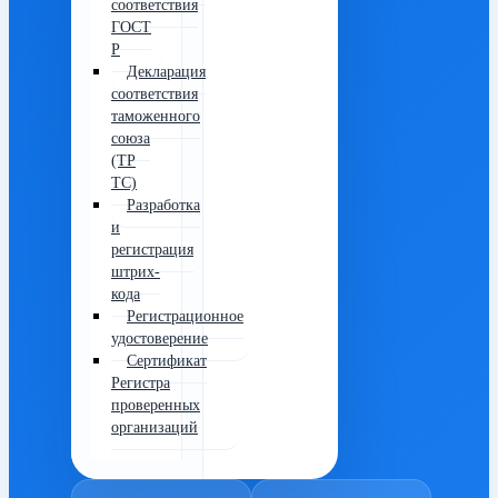
соответствия
ГОСТ
Р
Декларация
соответствия
таможенного
союза
(ТР
ТС)
Разработка
и
регистрация
штрих-
кода
Регистрационное
удостоверение
Сертификат
Регистра
проверенных
организаций