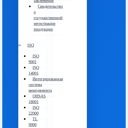
заключение
Свидетельство
о
государственной
регистрации
продукции
ISO
ISO
9001
ISO
14001
Интегрированная
система
менеджмента
OHSAS
18001
ISO
22000
TL
9000