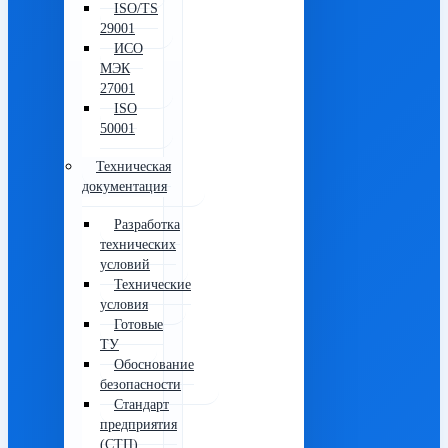
ISO/TS
29001
ИСО
МЭК
27001
ISO
50001
Техническая
документация
Разработка
технических
условий
Технические
условия
Готовые
ТУ
Обоснование
безопасности
Стандарт
предприятия
(СТП)