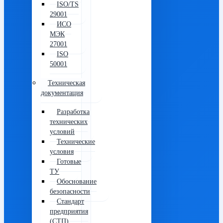
ISO/TS
29001
ИСО
МЭК
27001
ISO
50001
Техническая
документация
Разработка
технических
условий
Технические
условия
Готовые
ТУ
Обоснование
безопасности
Стандарт
предприятия
(СТП)