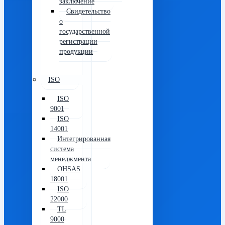
заключение
Свидетельство
о
государственной
регистрации
продукции
ISO
ISO
9001
ISO
14001
Интегрированная
система
менеджмента
OHSAS
18001
ISO
22000
TL
9000