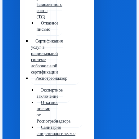
Таможенного
союза
(ТС)
Отказное
письмо
Сертификация
услуг в
национальной
системе
добровольной
сертификации
Роспотребнадзор
Экспертное
заключение
Отказное
письмо
от
Роспотребнадзора
Санитарно
эпидемиологическое