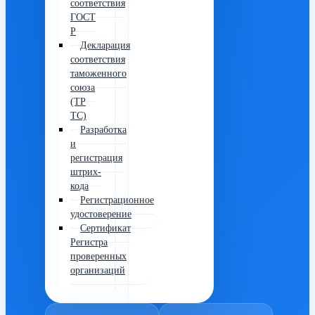
соответствия
ГОСТ
Р
Декларация
соответствия
таможенного
союза
(ТР
ТС)
Разработка
и
регистрация
штрих-
кода
Регистрационное
удостоверение
Сертификат
Регистра
проверенных
организаций