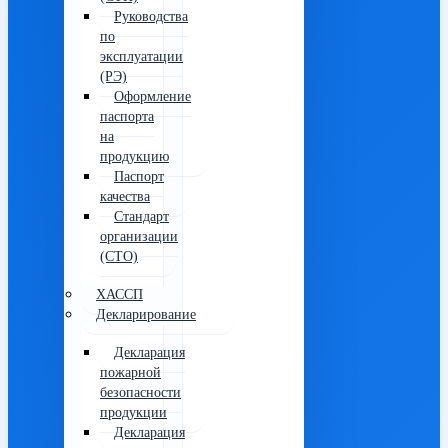
Руководства
по
эксплуатации
(РЭ)
Оформление
паспорта
на
продукцию
Паспорт
качества
Стандарт
организации
(СТО)
ХАССП
Декларирование
Декларация
пожарной
безопасности
продукции
Декларация