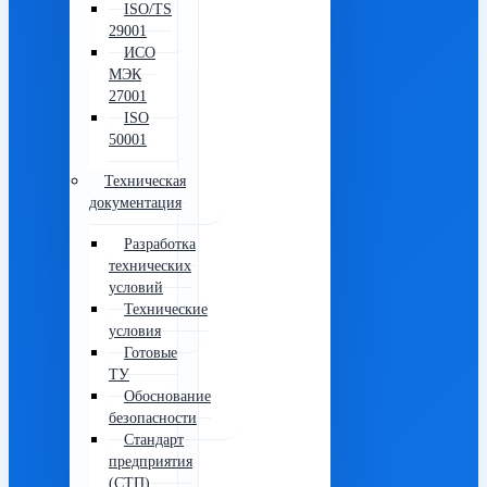
ISO/TS
29001
ИСО
МЭК
27001
ISO
50001
Техническая
документация
Разработка
технических
условий
Технические
условия
Готовые
ТУ
Обоснование
безопасности
Стандарт
предприятия
(СТП)