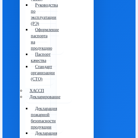
Руководства
по
эксплуатации
(РЭ)
Оформление
паспорта
на
продукцию
Паспорт
качества
Стандарт
организации
(СТО)
ХАССП
Декларирование
Декларация
пожарной
безопасности
продукции
Декларация