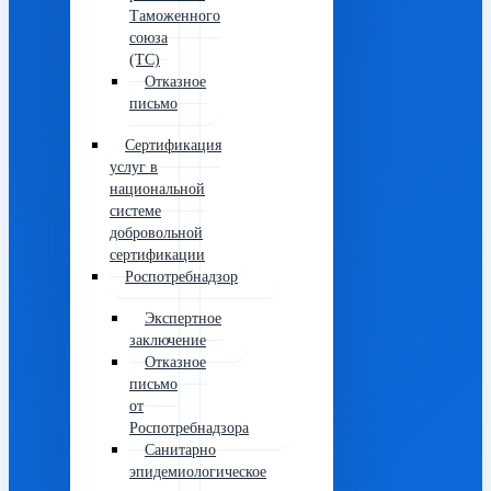
Таможенного
союза
(ТС)
Отказное
письмо
Сертификация
услуг в
национальной
системе
добровольной
сертификации
Роспотребнадзор
Экспертное
заключение
Отказное
письмо
от
Роспотребнадзора
Санитарно
эпидемиологическое