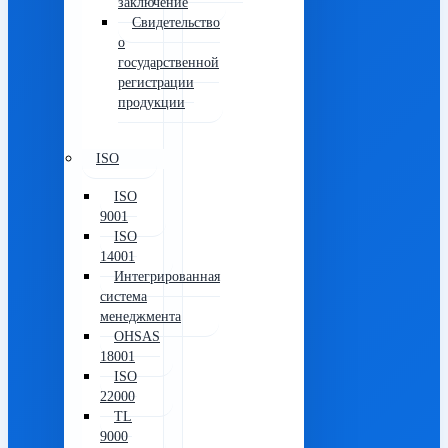
заключение
Свидетельство
о
государственной
регистрации
продукции
ISO
ISO
9001
ISO
14001
Интегрированная
система
менеджмента
OHSAS
18001
ISO
22000
TL
9000