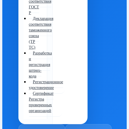
соответствия
ГОСТ
Р
Декларация
соответствия
таможенного
союза
(ТР
ТС)
Разработка
и
регистрация
штрих-
кода
Регистрационное
удостоверение
Сертификат
Регистра
проверенных
организаций