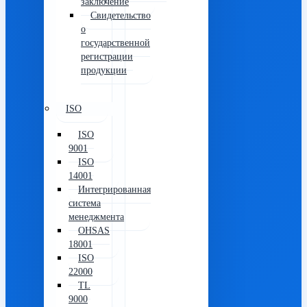
заключение
Свидетельство
о
государственной
регистрации
продукции
ISO
ISO
9001
ISO
14001
Интегрированная
система
менеджмента
OHSAS
18001
ISO
22000
TL
9000