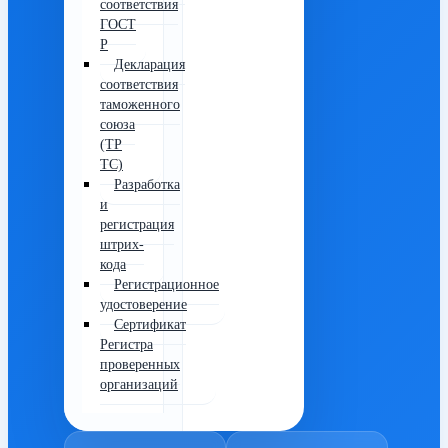
соответствия
ГОСТ
Р
Декларация
соответствия
таможенного
союза
(ТР
ТС)
Разработка
и
регистрация
штрих-
кода
Регистрационное
удостоверение
Сертификат
Регистра
проверенных
организаций