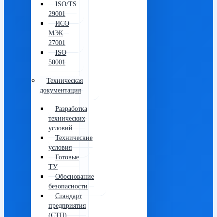
ISO/TS
29001
ИСО
МЭК
27001
ISO
50001
Техническая
документация
Разработка
технических
условий
Технические
условия
Готовые
ТУ
Обоснование
безопасности
Стандарт
предприятия
(СТП)