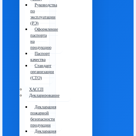
Руководства
по
эксплуатации
(РЭ)
Оформление
паспорта
на
продукцию
Паспорт
качества
Стандарт
организации
(СТО)
ХАССП
Декларирование
Декларация
пожарной
безопасности
продукции
Декларация