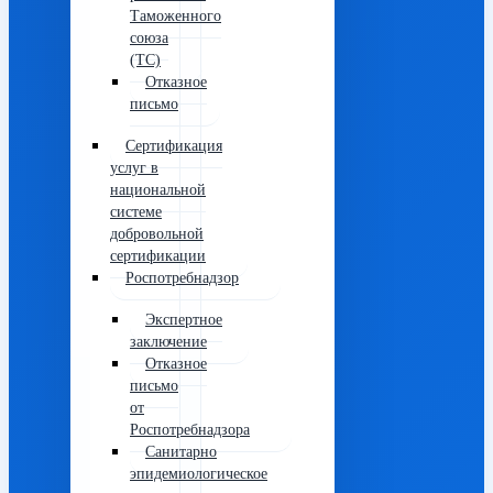
Таможенного
союза
(ТС)
Отказное
письмо
Сертификация
услуг в
национальной
системе
добровольной
сертификации
Роспотребнадзор
Экспертное
заключение
Отказное
письмо
от
Роспотребнадзора
Санитарно
эпидемиологическое