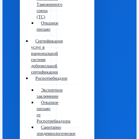
Таможенного
союза
(ТС)
Отказное
письмо
Сертификация
услуг в
национальной
системе
добровольной
сертификации
Роспотребнадзор
Экспертное
заключение
Отказное
письмо
от
Роспотребнадзора
Санитарно
эпидемиологическое