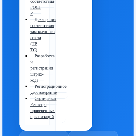
соответствия
ГОСТ
Р
Декларация
соответствия
таможенного
союза
(ТР
ТС)
Разработка
и
регистрация
штрих-
кода
Регистрационное
удостоверение
Сертификат
Регистра
проверенных
организаций