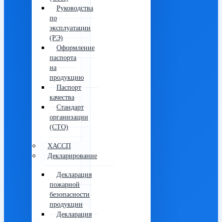
Руководства
по
эксплуатации
(РЭ)
Оформление
паспорта
на
продукцию
Паспорт
качества
Стандарт
организации
(СТО)
ХАССП
Декларирование
Декларация
пожарной
безопасности
продукции
Декларация