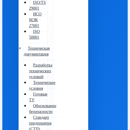
ISO/TS
29001
ИСО
МЭК
27001
ISO
50001
Техническая
документация
Разработка
технических
условий
Технические
условия
Готовые
ТУ
Обоснование
безопасности
Стандарт
предприятия
(СТП)