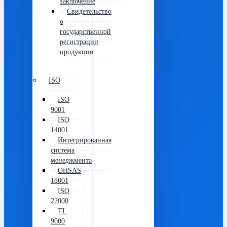
заключение
Свидетельство
о
государственной
регистрации
продукции
ISO
ISO
9001
ISO
14001
Интегрированная
система
менеджмента
OHSAS
18001
ISO
22000
TL
9000