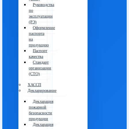
Руководства
по
эксплуатации
(РЭ)
Оформление
паспорта
на
продукцию
Паспорт
качества
Стандарт
организации
(СТО)
ХАССП
Декларирование
Декларация
пожарной
безопасности
продукции
Декларация