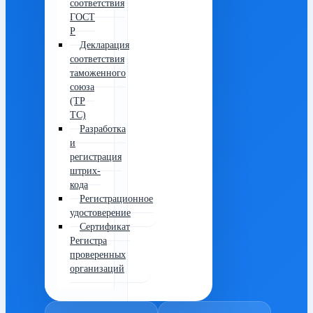
соответствия
ГОСТ
Р
Декларация
соответствия
таможенного
союза
(ТР
ТС)
Разработка
и
регистрация
штрих-
кода
Регистрационное
удостоверение
Сертификат
Регистра
проверенных
организаций