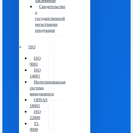
заключение
Свидетельство
о
государственной
регистрации
продукции
ISO
ISO
9001
ISO
14001
Интегрированная
система
менеджмента
OHSAS
18001
ISO
22000
TL
9000