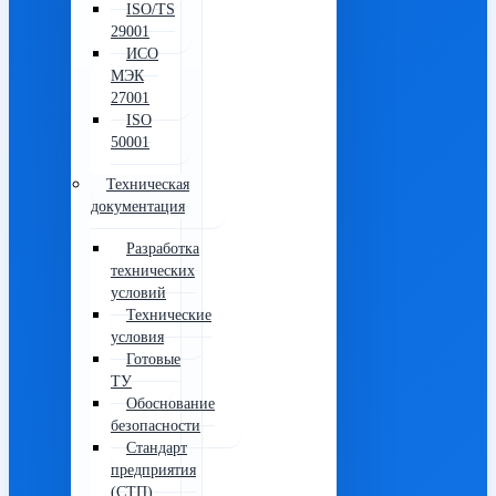
ISO/TS
29001
ИСО
МЭК
27001
ISO
50001
Техническая
документация
Разработка
технических
условий
Технические
условия
Готовые
ТУ
Обоснование
безопасности
Стандарт
предприятия
(СТП)