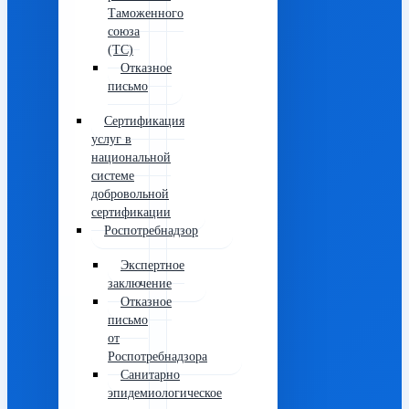
Таможенного
союза
(ТС)
Отказное
письмо
Сертификация
услуг в
национальной
системе
добровольной
сертификации
Роспотребнадзор
Экспертное
заключение
Отказное
письмо
от
Роспотребнадзора
Санитарно
эпидемиологическое