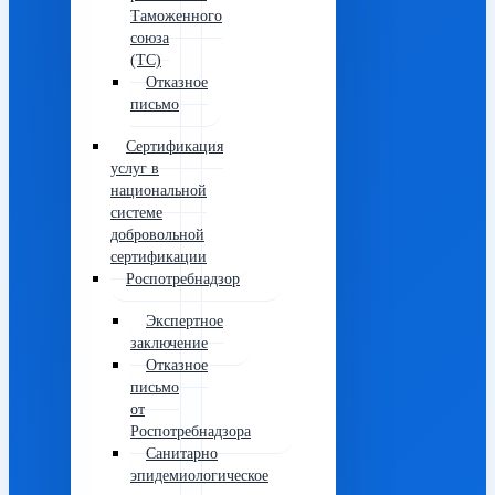
Таможенного
союза
(ТС)
Отказное
письмо
Сертификация
услуг в
национальной
системе
добровольной
сертификации
Роспотребнадзор
Экспертное
заключение
Отказное
письмо
от
Роспотребнадзора
Санитарно
эпидемиологическое