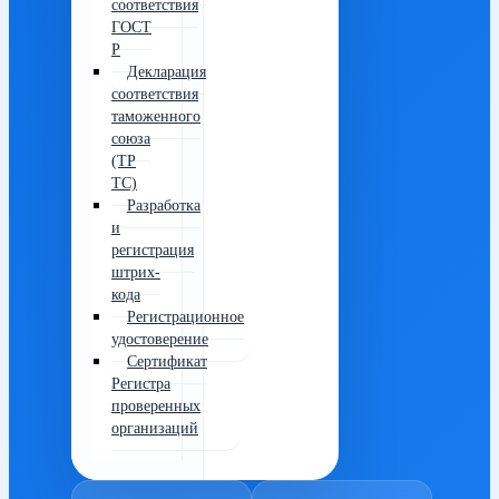
соответствия
ГОСТ
Р
Декларация
соответствия
таможенного
союза
(ТР
ТС)
Разработка
и
регистрация
штрих-
кода
Регистрационное
удостоверение
Сертификат
Регистра
проверенных
организаций