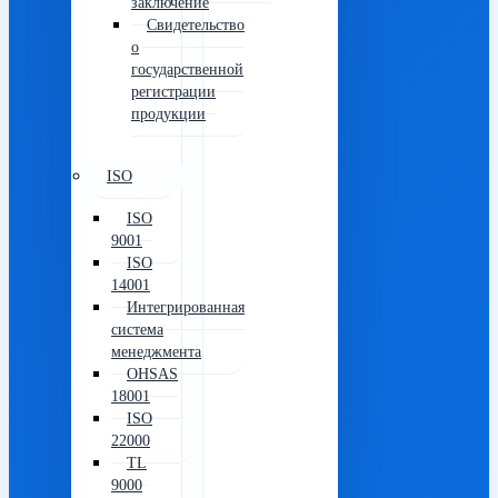
заключение
Свидетельство
о
государственной
регистрации
продукции
ISO
ISO
9001
ISO
14001
Интегрированная
система
менеджмента
OHSAS
18001
ISO
22000
TL
9000