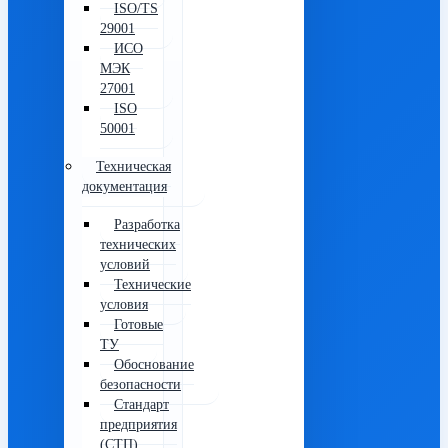
ISO/TS
29001
ИСО
МЭК
27001
ISO
50001
Техническая
документация
Разработка
технических
условий
Технические
условия
Готовые
ТУ
Обоснование
безопасности
Стандарт
предприятия
(СТП)