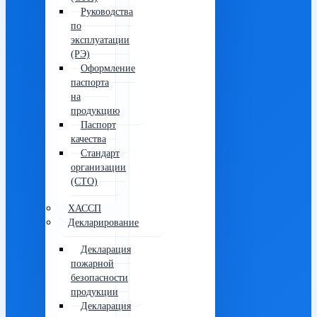
Руководства
по
эксплуатации
(РЭ)
Оформление
паспорта
на
продукцию
Паспорт
качества
Стандарт
организации
(СТО)
ХАССП
Декларирование
Декларация
пожарной
безопасности
продукции
Декларация