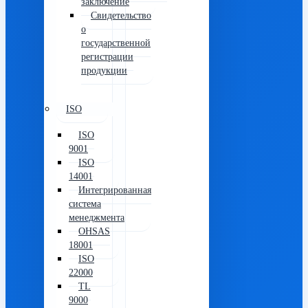
заключение
Свидетельство
о
государственной
регистрации
продукции
ISO
ISO
9001
ISO
14001
Интегрированная
система
менеджмента
OHSAS
18001
ISO
22000
TL
9000