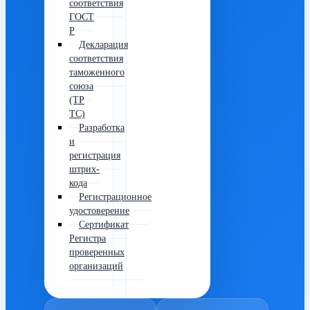
соответствия
ГОСТ
Р
Декларация
соответствия
таможенного
союза
(ТР
ТС)
Разработка
и
регистрация
штрих-
кода
Регистрационное
удостоверение
Сертификат
Регистра
проверенных
организаций