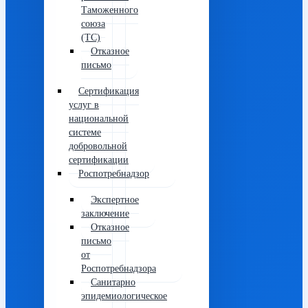
Таможенного
союза
(ТС)
Отказное
письмо
Сертификация
услуг в
национальной
системе
добровольной
сертификации
Роспотребнадзор
Экспертное
заключение
Отказное
письмо
от
Роспотребнадзора
Санитарно
эпидемиологическое