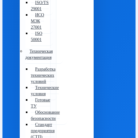
ISO/TS
29001
ИСО
МЭК
27001
ISO
50001
Техническая
документация
Разработка
технических
условий
Технические
условия
Готовые
ТУ
Обоснование
безопасности
Стандарт
предприятия
(СТП)