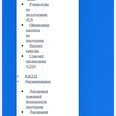
Руководства
по
эксплуатации
(РЭ)
Оформление
паспорта
на
продукцию
Паспорт
качества
Стандарт
организации
(СТО)
ХАССП
Декларирование
Декларация
пожарной
безопасности
продукции
Декларация