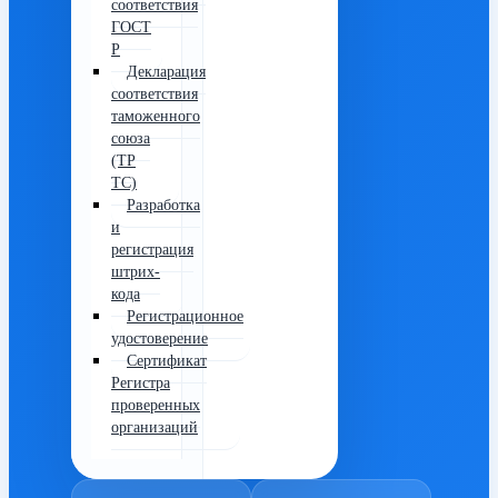
соответствия
ГОСТ
Р
Декларация
соответствия
таможенного
союза
(ТР
ТС)
Разработка
и
регистрация
штрих-
кода
Регистрационное
удостоверение
Сертификат
Регистра
проверенных
организаций