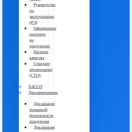
Руководства
по
эксплуатации
(РЭ)
Оформление
паспорта
на
продукцию
Паспорт
качества
Стандарт
организации
(СТО)
ХАССП
Декларирование
Декларация
пожарной
безопасности
продукции
Декларация