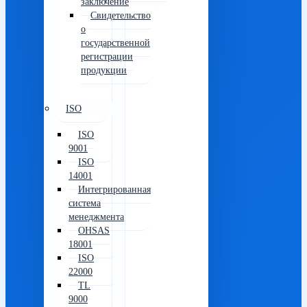
заключение
Свидетельство
о
государственной
регистрации
продукции
ISO
ISO
9001
ISO
14001
Интегрированная
система
менеджмента
OHSAS
18001
ISO
22000
TL
9000