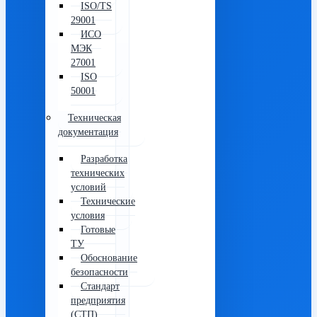
ISO/TS
29001
ИСО
МЭК
27001
ISO
50001
Техническая
документация
Разработка
технических
условий
Технические
условия
Готовые
ТУ
Обоснование
безопасности
Стандарт
предприятия
(СТП)