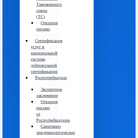
Таможенного
союза
(ТС)
Отказное
письмо
Сертификация
услуг в
национальной
системе
добровольной
сертификации
Роспотребнадзор
Экспертное
заключение
Отказное
письмо
от
Роспотребнадзора
Санитарно
эпидемиологическое