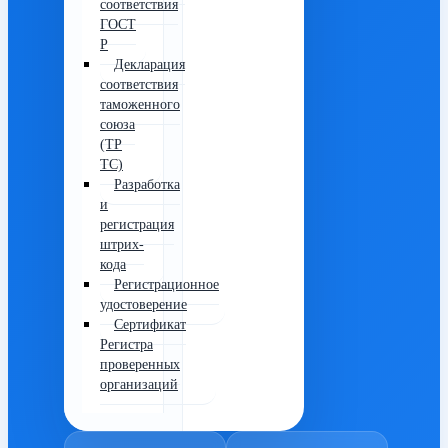
соответствия
ГОСТ
Р
Декларация
соответствия
таможенного
союза
(ТР
ТС)
Разработка
и
регистрация
штрих-
кода
Регистрационное
удостоверение
Сертификат
Регистра
проверенных
организаций