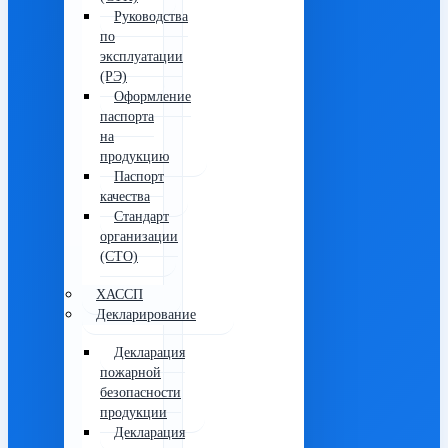
Руководства
по
эксплуатации
(РЭ)
Оформление
паспорта
на
продукцию
Паспорт
качества
Стандарт
организации
(СТО)
ХАССП
Декларирование
Декларация
пожарной
безопасности
продукции
Декларация