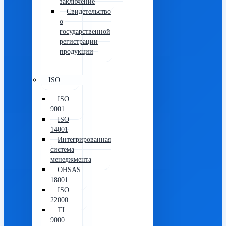
заключение
Свидетельство
о
государственной
регистрации
продукции
ISO
ISO
9001
ISO
14001
Интегрированная
система
менеджмента
OHSAS
18001
ISO
22000
TL
9000