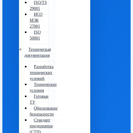
ISO/TS
29001
ИСО
МЭК
27001
ISO
50001
Техническая
документация
Разработка
технических
условий
Технические
условия
Готовые
ТУ
Обоснование
безопасности
Стандарт
предприятия
(СТП)