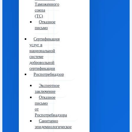
Таможенного
союза
(ТС)
Отказное
письмо
Сертификация
услуг в
национальной
системе
добровольной
сертификации
Роспотребнадзор
Экспертное
заключение
Отказное
письмо
от
Роспотребнадзора
Санитарно
эпидемиологическое