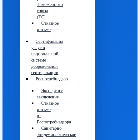
Таможенного
союза
(ТС)
Отказное
письмо
Сертификация
услуг в
национальной
системе
добровольной
сертификации
Роспотребнадзор
Экспертное
заключение
Отказное
письмо
от
Роспотребнадзора
Санитарно
эпидемиологическое