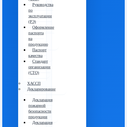
Руководства
по
эксплуатации
(РЭ)
Оформление
паспорта
на
продукцию
Паспорт
качества
Стандарт
организации
(СТО)
ХАССП
Декларирование
Декларация
пожарной
безопасности
продукции
Декларация