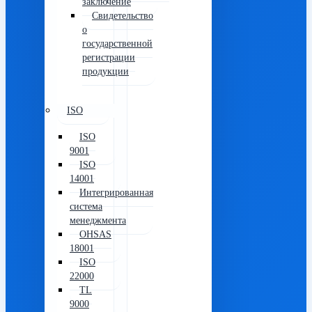
заключение
Свидетельство
о
государственной
регистрации
продукции
ISO
ISO
9001
ISO
14001
Интегрированная
система
менеджмента
OHSAS
18001
ISO
22000
TL
9000