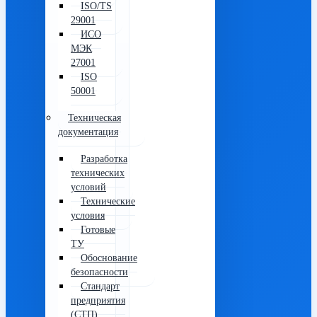
ISO/TS
29001
ИСО
МЭК
27001
ISO
50001
Техническая
документация
Разработка
технических
условий
Технические
условия
Готовые
ТУ
Обоснование
безопасности
Стандарт
предприятия
(СТП)