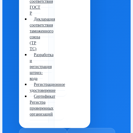
соответствия
ГОСТ
Р
Декларация
соответствия
таможенного
союза
(ТР
ТС)
Разработка
и
регистрация
штрих-
кода
Регистрационное
удостоверение
Сертификат
Регистра
проверенных
организаций