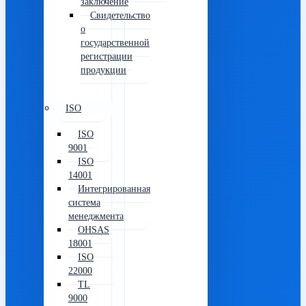
заключение
Свидетельство
о
государственной
регистрации
продукции
ISO
ISO
9001
ISO
14001
Интегрированная
система
менеджмента
OHSAS
18001
ISO
22000
TL
9000