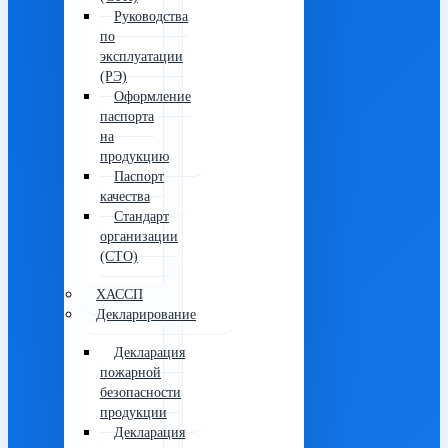
Руководства
по
эксплуатации
(РЭ)
Оформление
паспорта
на
продукцию
Паспорт
качества
Стандарт
организации
(СТО)
ХАССП
Декларирование
Декларация
пожарной
безопасности
продукции
Декларация