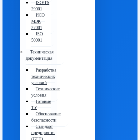
ISO/TS
29001
ИСО
МЭК
27001
ISO
50001
Техническая
документация
Разработка
технических
условий
Технические
условия
Готовые
ТУ
Обоснование
безопасности
Стандарт
предприятия
(СТП)