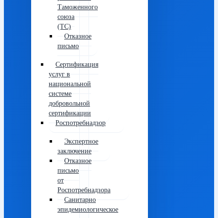
Таможенного
союза
(ТС)
Отказное
письмо
Сертификация
услуг в
национальной
системе
добровольной
сертификации
Роспотребнадзор
Экспертное
заключение
Отказное
письмо
от
Роспотребнадзора
Санитарно
эпидемиологическое