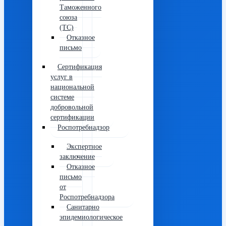
Таможенного
союза
(ТС)
Отказное
письмо
Сертификация
услуг в
национальной
системе
добровольной
сертификации
Роспотребнадзор
Экспертное
заключение
Отказное
письмо
от
Роспотребнадзора
Санитарно
эпидемиологическое