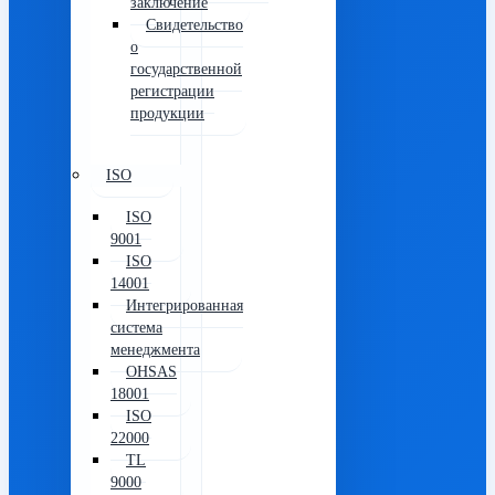
заключение
Свидетельство
о
государственной
регистрации
продукции
ISO
ISO
9001
ISO
14001
Интегрированная
система
менеджмента
OHSAS
18001
ISO
22000
TL
9000