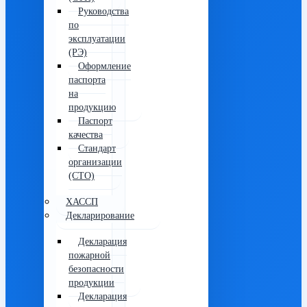
Руководства
по
эксплуатации
(РЭ)
Оформление
паспорта
на
продукцию
Паспорт
качества
Стандарт
организации
(СТО)
ХАССП
Декларирование
Декларация
пожарной
безопасности
продукции
Декларация