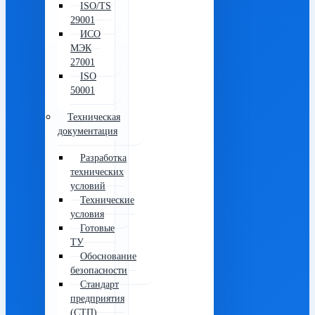
ISO/TS
29001
ИСО
МЭК
27001
ISO
50001
Техническая
документация
Разработка
технических
условий
Технические
условия
Готовые
ТУ
Обоснование
безопасности
Стандарт
предприятия
(СТП)