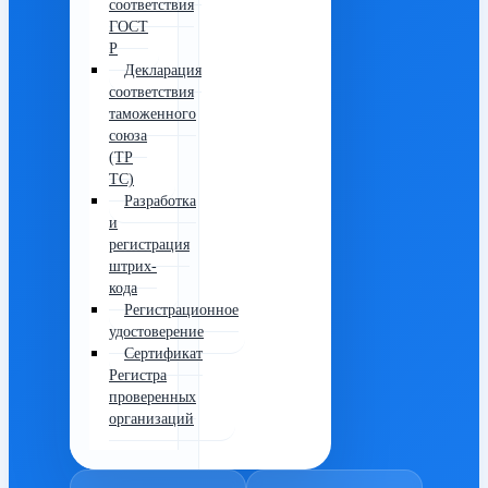
соответствия
ГОСТ
Р
Декларация
соответствия
таможенного
союза
(ТР
ТС)
Разработка
и
регистрация
штрих-
кода
Регистрационное
удостоверение
Сертификат
Регистра
проверенных
организаций