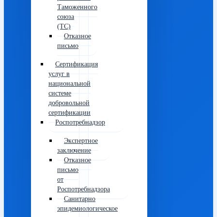
Таможенного
союза
(ТС)
Отказное
письмо
Сертификация
услуг в
национальной
системе
добровольной
сертификации
Роспотребнадзор
Экспертное
заключение
Отказное
письмо
от
Роспотребнадзора
Санитарно
эпидемиологическое