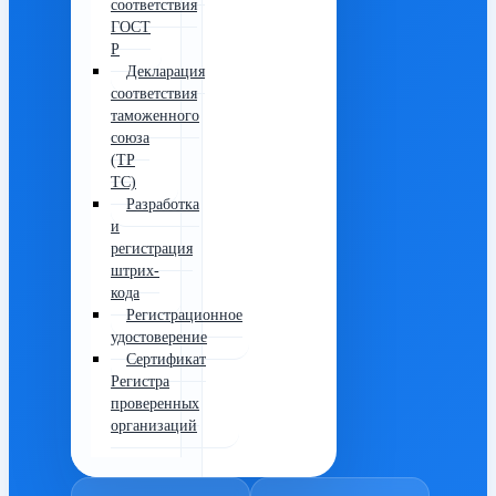
соответствия
ГОСТ
Р
Декларация
соответствия
таможенного
союза
(ТР
ТС)
Разработка
и
регистрация
штрих-
кода
Регистрационное
удостоверение
Сертификат
Регистра
проверенных
организаций