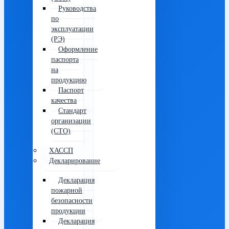
Руководства
по
эксплуатации
(РЭ)
Оформление
паспорта
на
продукцию
Паспорт
качества
Стандарт
организации
(СТО)
ХАССП
Декларирование
Декларация
пожарной
безопасности
продукции
Декларация