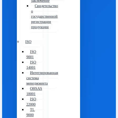
заключение
Свидетельство
о
государственной
регистрации
продукции
ISO
ISO
9001
ISO
14001
Интегрированная
система
менеджмента
OHSAS
18001
ISO
22000
TL
9000