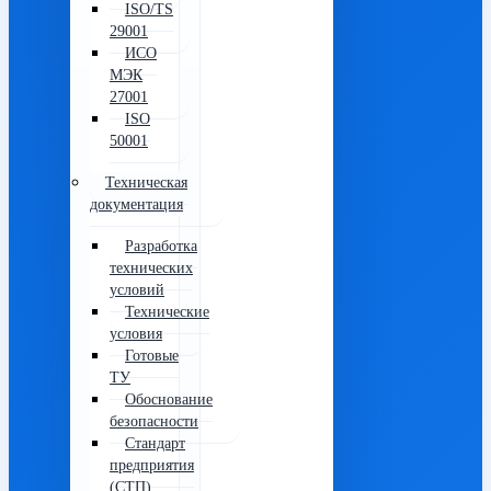
ISO/TS
29001
ИСО
МЭК
27001
ISO
50001
Техническая
документация
Разработка
технических
условий
Технические
условия
Готовые
ТУ
Обоснование
безопасности
Стандарт
предприятия
(СТП)