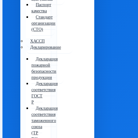
Паспорт
качества
Стандарт
организации
(СТО)
ХАССП
Декларирование
Декларация
пожарной
безопасности
продукции
Декларация
соответствия
ГОСТ
Р
Декларация
соответствия
таможенного
союза
(ТР