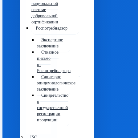
национальной
системе
добровольной
сертификации
Роспотребнадзор
Экспертное
заключение
Отказное
письмо
от
Роспотребнадзора
Санитарно
эпидемиологическое
заключение
Свидетельство
о
государственной
регистрации
продукции
ISO