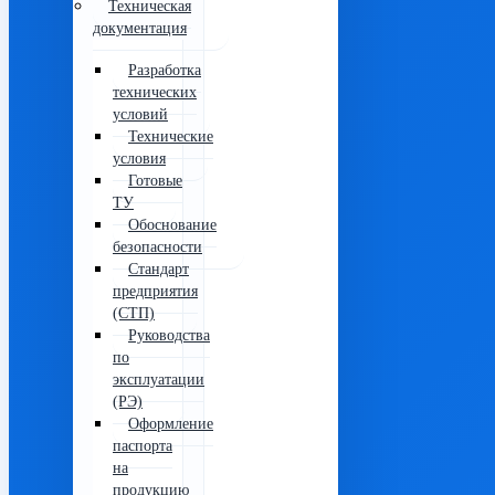
Техническая
документация
Разработка
технических
условий
Технические
условия
Готовые
ТУ
Обоснование
безопасности
Стандарт
предприятия
(СТП)
Руководства
по
эксплуатации
(РЭ)
Оформление
паспорта
на
продукцию