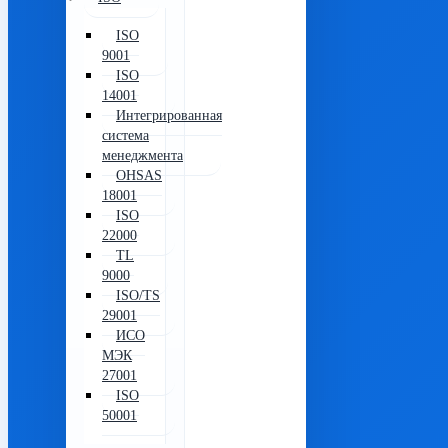
ISO
9001
ISO
14001
Интегрированная
система
менеджмента
OHSAS
18001
ISO
22000
TL
9000
ISO/TS
29001
ИСО
МЭК
27001
ISO
50001