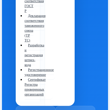
соответствия
ГОСТ
Р
Декларация
соответствия
таможенного
союза
(ТР
ТС)
Разработка
и
регистрация
штрих-
кода
Регистрационное
удостоверение
Сертификат
Регистра
проверенных
организаций