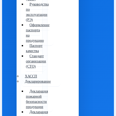
Руководства
по
эксплуатации
(РЭ)
Оформление
паспорта
на
продукцию
Паспорт
качества
Стандарт
организации
(СТО)
ХАССП
Декларирование
Декларация
пожарной
безопасности
продукции
Декларация