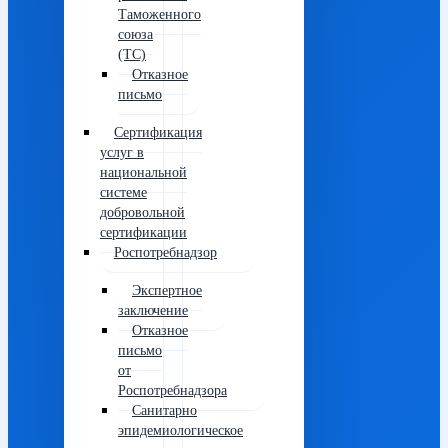
Таможенного
союза
(ТС)
Отказное
письмо
Сертификация
услуг в
национальной
системе
добровольной
сертификации
Роспотребнадзор
Экспертное
заключение
Отказное
письмо
от
Роспотребнадзора
Санитарно
эпидемиологическое