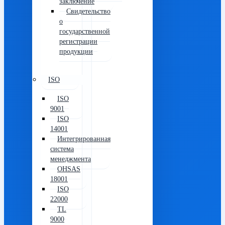
заключение
Свидетельство
о
государственной
регистрации
продукции
ISO
ISO
9001
ISO
14001
Интегрированная
система
менеджмента
OHSAS
18001
ISO
22000
TL
9000