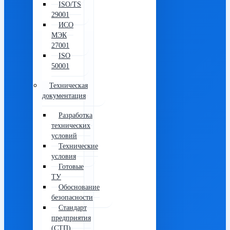
ISO/TS
29001
ИСО
МЭК
27001
ISO
50001
Техническая
документация
Разработка
технических
условий
Технические
условия
Готовые
ТУ
Обоснование
безопасности
Стандарт
предприятия
(СТП)