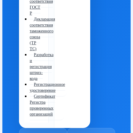
соответствия
ГОСТ
Р
Декларация
соответствия
таможенного
союза
(ТР
ТС)
Разработка
и
регистрация
штрих-
кода
Регистрационное
удостоверение
Сертификат
Регистра
проверенных
организаций