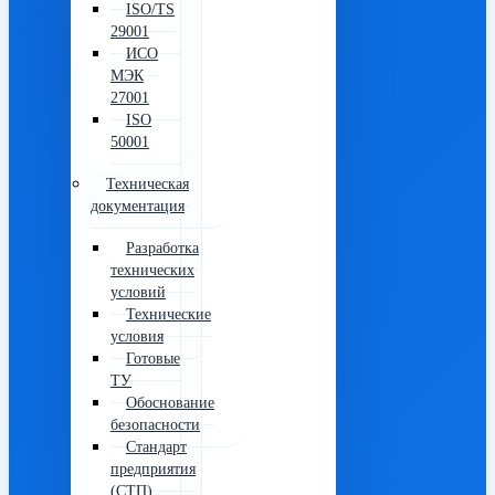
ISO/TS
29001
ИСО
МЭК
27001
ISO
50001
Техническая
документация
Разработка
технических
условий
Технические
условия
Готовые
ТУ
Обоснование
безопасности
Стандарт
предприятия
(СТП)