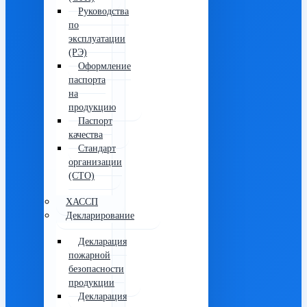
Руководства
по
эксплуатации
(РЭ)
Оформление
паспорта
на
продукцию
Паспорт
качества
Стандарт
организации
(СТО)
ХАССП
Декларирование
Декларация
пожарной
безопасности
продукции
Декларация