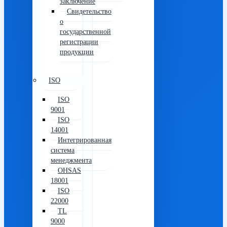
заключение
Свидетельство
о
государственной
регистрации
продукции
ISO
ISO
9001
ISO
14001
Интегрированная
система
менеджмента
OHSAS
18001
ISO
22000
TL
9000