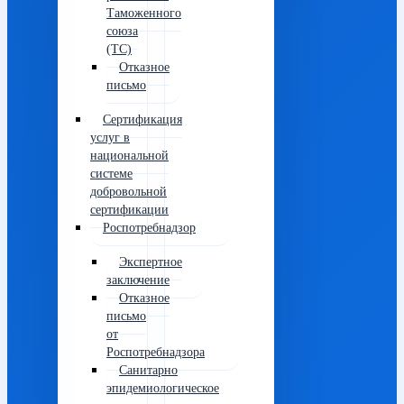
Таможенного
союза
(ТС)
Отказное
письмо
Сертификация
услуг в
национальной
системе
добровольной
сертификации
Роспотребнадзор
Экспертное
заключение
Отказное
письмо
от
Роспотребнадзора
Санитарно
эпидемиологическое