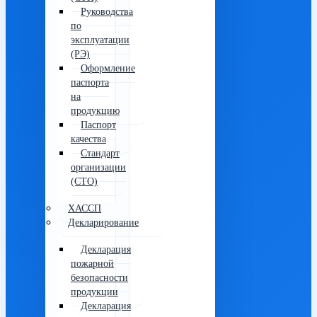
Руководства
по
эксплуатации
(РЭ)
Оформление
паспорта
на
продукцию
Паспорт
качества
Стандарт
организации
(СТО)
ХАССП
Декларирование
Декларация
пожарной
безопасности
продукции
Декларация