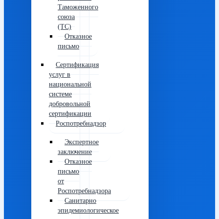
Таможенного
союза
(ТС)
Отказное
письмо
Сертификация
услуг в
национальной
системе
добровольной
сертификации
Роспотребнадзор
Экспертное
заключение
Отказное
письмо
от
Роспотребнадзора
Санитарно
эпидемиологическое