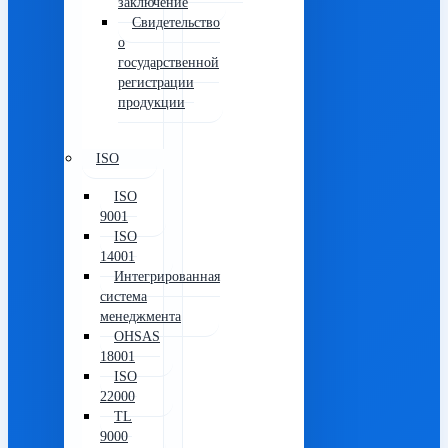
заключение
Свидетельство
о
государственной
регистрации
продукции
ISO
ISO
9001
ISO
14001
Интегрированная
система
менеджмента
OHSAS
18001
ISO
22000
TL
9000