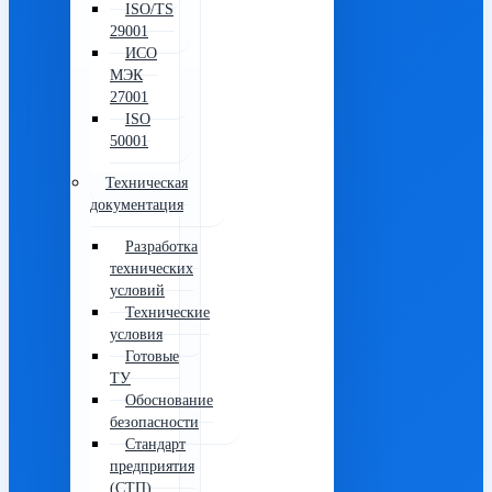
ISO/TS
29001
ИСО
МЭК
27001
ISO
50001
Техническая
документация
Разработка
технических
условий
Технические
условия
Готовые
ТУ
Обоснование
безопасности
Стандарт
предприятия
(СТП)