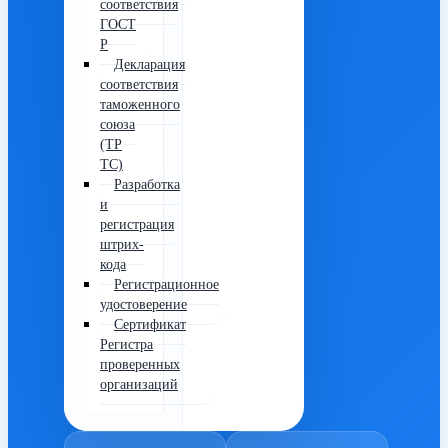
соответствия
ГОСТ
Р
Декларация
соответствия
таможенного
союза
(ТР
ТС)
Разработка
и
регистрация
штрих-
кода
Регистрационное
удостоверение
Сертификат
Регистра
проверенных
организаций