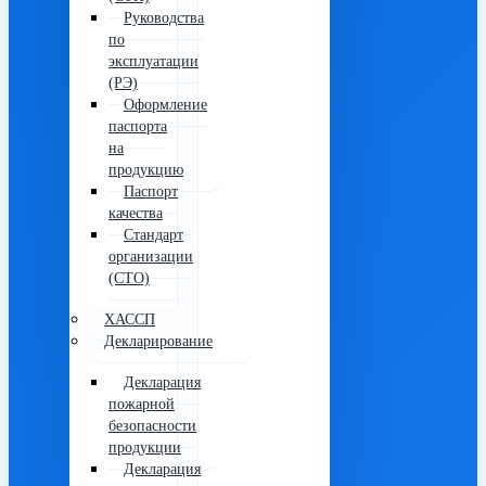
Руководства
по
эксплуатации
(РЭ)
Оформление
паспорта
на
продукцию
Паспорт
качества
Стандарт
организации
(СТО)
ХАССП
Декларирование
Декларация
пожарной
безопасности
продукции
Декларация