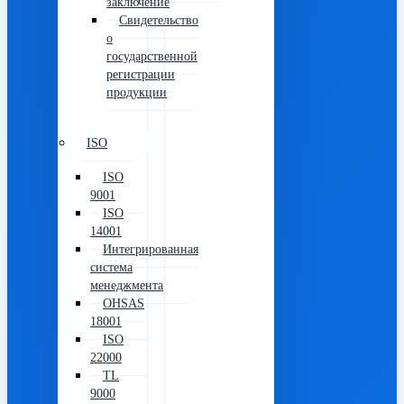
заключение
Свидетельство
о
государственной
регистрации
продукции
ISO
ISO
9001
ISO
14001
Интегрированная
система
менеджмента
OHSAS
18001
ISO
22000
TL
9000