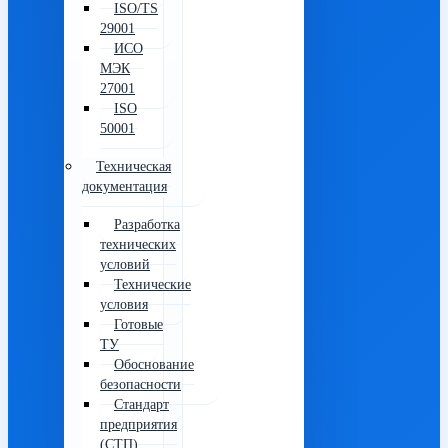
ISO/TS
29001
ИСО
МЭК
27001
ISO
50001
Техническая
документация
Разработка
технических
условий
Технические
условия
Готовые
ТУ
Обоснование
безопасности
Стандарт
предприятия
(СТП)