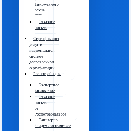
Таможенного
союза
(ТС)
Отказное
письмо
Сертификация
услуг в
национальной
системе
добровольной
сертификации
Роспотребнадзор
Экспертное
заключение
Отказное
письмо
от
Роспотребнадзора
Санитарно
эпидемиологическое