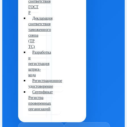
соответствия
ГОСТ
Р
Декларация
соответствия
таможенного
союза
(ТР
ТС)
Разработка
и
регистрация
штрих-
кода
Регистрационное
удостоверение
Сертификат
Регистра
проверенных
организаций