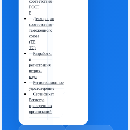
соответствия
ГОСТ
Р
Декларация
соответствия
таможенного
союза
(ТР
ТС)
Разработка
и
регистрация
штрих-
кода
Регистрационное
удостоверение
Сертификат
Регистра
проверенных
организаций