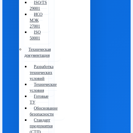
ISO/TS
29001
ИСО
МЭК
27001
ISO
50001
Техническая
документация
Разработка
технических
условий
Технические
условия
Готовые
ТУ
Обоснование
безопасности
Стандарт
предприятия
(СТП)