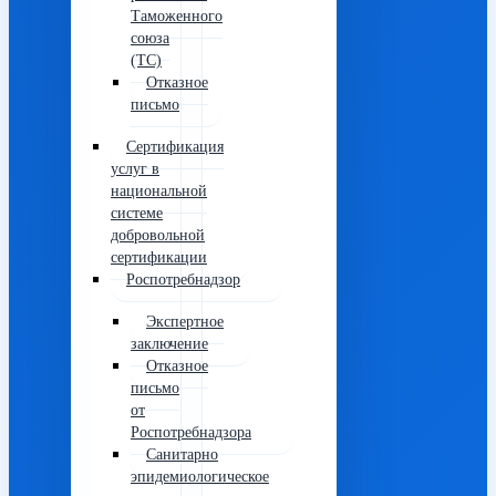
Таможенного
союза
(ТС)
Отказное
письмо
Сертификация
услуг в
национальной
системе
добровольной
сертификации
Роспотребнадзор
Экспертное
заключение
Отказное
письмо
от
Роспотребнадзора
Санитарно
эпидемиологическое