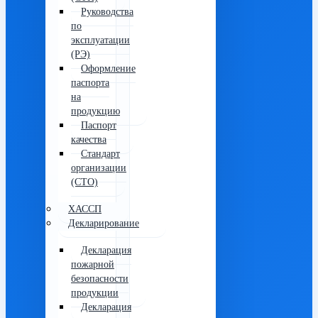
Руководства
по
эксплуатации
(РЭ)
Оформление
паспорта
на
продукцию
Паспорт
качества
Стандарт
организации
(СТО)
ХАССП
Декларирование
Декларация
пожарной
безопасности
продукции
Декларация