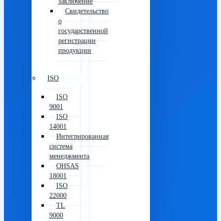
заключение
Свидетельство
о
государственной
регистрации
продукции
ISO
ISO
9001
ISO
14001
Интегрированная
система
менеджмента
OHSAS
18001
ISO
22000
TL
9000