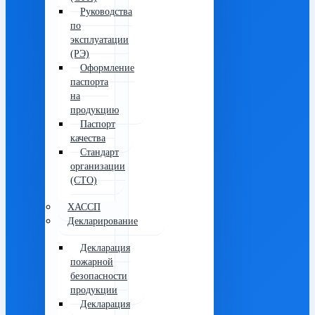
Руководства
по
эксплуатации
(РЭ)
Оформление
паспорта
на
продукцию
Паспорт
качества
Стандарт
организации
(СТО)
ХАССП
Декларирование
Декларация
пожарной
безопасности
продукции
Декларация