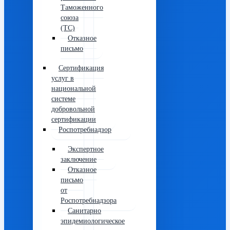
Таможенного
союза
(ТС)
Отказное
письмо
Сертификация
услуг в
национальной
системе
добровольной
сертификации
Роспотребнадзор
Экспертное
заключение
Отказное
письмо
от
Роспотребнадзора
Санитарно
эпидемиологическое