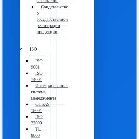
заключение
Свидетельство
о
государственной
регистрации
продукции
ISO
ISO
9001
ISO
14001
Интегрированная
система
менеджмента
OHSAS
18001
ISO
22000
TL
9000