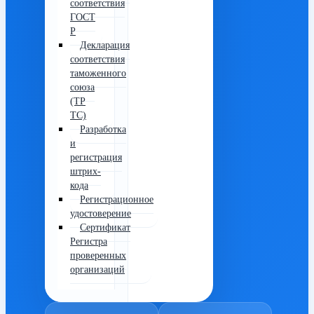
соответствия
ГОСТ
Р
Декларация
соответствия
таможенного
союза
(ТР
ТС)
Разработка
и
регистрация
штрих-
кода
Регистрационное
удостоверение
Сертификат
Регистра
проверенных
организаций