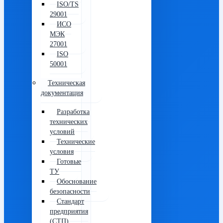
ISO/TS
29001
ИСО
МЭК
27001
ISO
50001
Техническая
документация
Разработка
технических
условий
Технические
условия
Готовые
ТУ
Обоснование
безопасности
Стандарт
предприятия
(СТП)