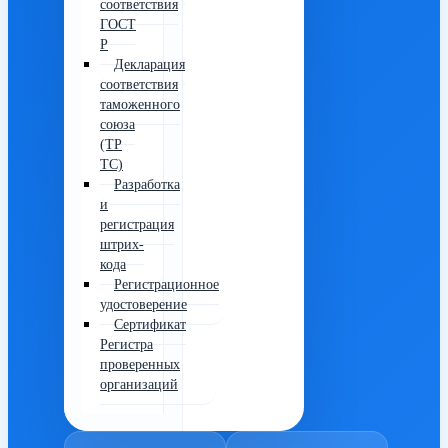
соответствия
ГОСТ
Р
Декларация
соответствия
таможенного
союза
(ТР
ТС)
Разработка
и
регистрация
штрих-
кода
Регистрационное
удостоверение
Сертификат
Регистра
проверенных
организаций