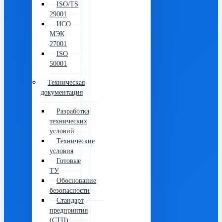
ISO/TS
29001
ИСО
МЭК
27001
ISO
50001
Техническая
документация
Разработка
технических
условий
Технические
условия
Готовые
ТУ
Обоснование
безопасности
Стандарт
предприятия
(СТП)