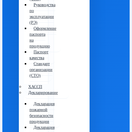
Руководства
по
эксплуатации
(РЭ)
Оформление
паспорта
на
продукцию
Паспорт
качества
Стандарт
организации
(СТО)
ХАССП
Декларирование
Декларация
пожарной
безопасности
продукции
Декларация