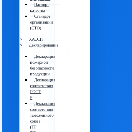
Паспорт
качества
Стандарт
организации
(СТО)
ХАССП
Декларирование
Декларация
пожарной
безопасности
продукции
Декларация
соответствия
ГОСТ
Р
Декларация
соответствия
таможенного
союза
(ТР