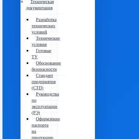
Техническая
документация
Разработка
технических
условий
Технические
условия
Готовые
ТУ
Обоснование
безопасности
Стандарт
предприятия
(СТП)
Руководства
по
эксплуатации
(РЭ)
Оформление
паспорта
на
продукцию