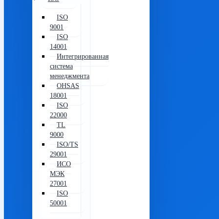
ISO
9001
ISO
14001
Интегрированная
система
менеджмента
OHSAS
18001
ISO
22000
TL
9000
ISO/TS
29001
ИСО
МЭК
27001
ISO
50001