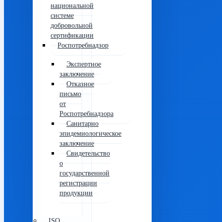
национальной
системе
добровольной
сертификации
Роспотребнадзор
Экспертное
заключение
Отказное
письмо
от
Роспотребнадзора
Санитарно
эпидемиологическое
заключение
Свидетельство
о
государственной
регистрации
продукции
ISO