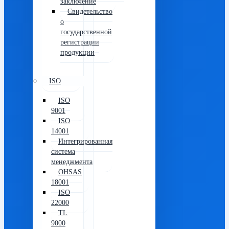
заключение
Свидетельство
о
государственной
регистрации
продукции
ISO
ISO
9001
ISO
14001
Интегрированная
система
менеджмента
OHSAS
18001
ISO
22000
TL
9000