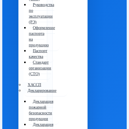
Руководства
по
эксплуатации
(РЭ)
Оформление
паспорта
на
продукцию
Паспорт
качества
Стандарт
организации
(СТО)
ХАССП
Декларирование
Декларация
пожарной
безопасности
продукции
Декларация