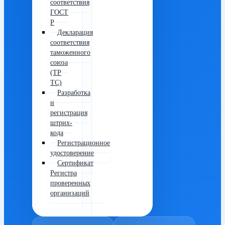
соответствия
ГОСТ
Р
Декларация
соответствия
таможенного
союза
(ТР
ТС)
Разработка
и
регистрация
штрих-
кода
Регистрационное
удостоверение
Сертификат
Регистра
проверенных
организаций