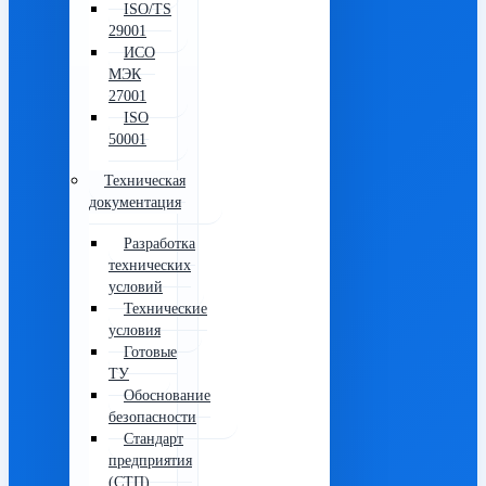
ISO/TS
29001
ИСО
МЭК
27001
ISO
50001
Техническая
документация
Разработка
технических
условий
Технические
условия
Готовые
ТУ
Обоснование
безопасности
Стандарт
предприятия
(СТП)