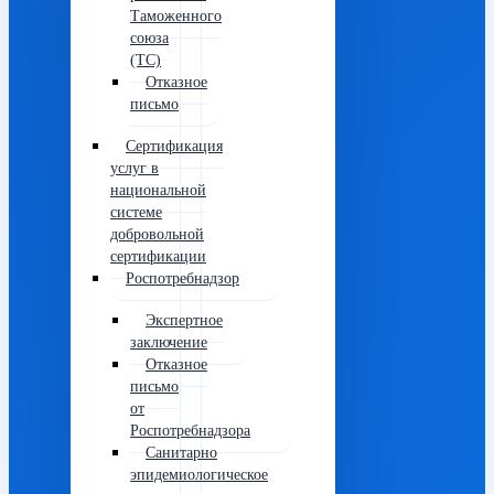
Таможенного
союза
(ТС)
Отказное
письмо
Сертификация
услуг в
национальной
системе
добровольной
сертификации
Роспотребнадзор
Экспертное
заключение
Отказное
письмо
от
Роспотребнадзора
Санитарно
эпидемиологическое