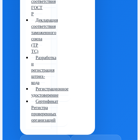
соответствия
ГОСТ
Р
Декларация
соответствия
таможенного
союза
(ТР
ТС)
Разработка
и
регистрация
штрих-
кода
Регистрационное
удостоверение
Сертификат
Регистра
проверенных
организаций