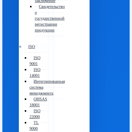
заключение
Свидетельство
о
государственной
регистрации
продукции
ISO
ISO
9001
ISO
14001
Интегрированная
система
менеджмента
OHSAS
18001
ISO
22000
TL
9000