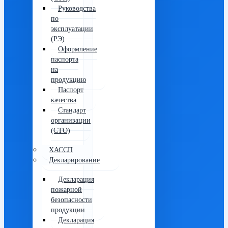
Руководства
по
эксплуатации
(РЭ)
Оформление
паспорта
на
продукцию
Паспорт
качества
Стандарт
организации
(СТО)
ХАССП
Декларирование
Декларация
пожарной
безопасности
продукции
Декларация