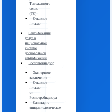
Таможенного
союза
(ТС)
Отказное
письмо
Сертификация
услуг в
национальной
системе
добровольной
сертификации
Роспотребнадзор
Экспертное
заключение
Отказное
письмо
от
Роспотребнадзора
Санитарно
эпидемиологическое