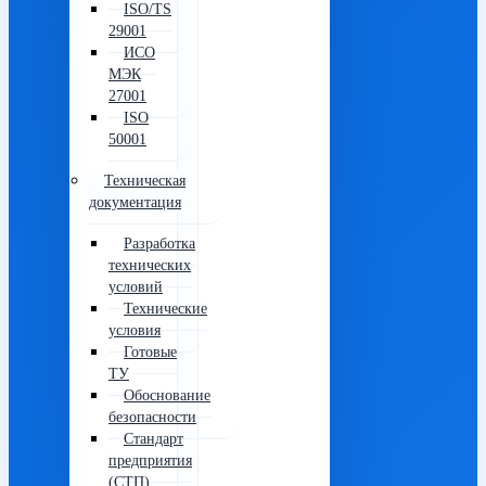
ISO/TS
29001
ИСО
МЭК
27001
ISO
50001
Техническая
документация
Разработка
технических
условий
Технические
условия
Готовые
ТУ
Обоснование
безопасности
Стандарт
предприятия
(СТП)