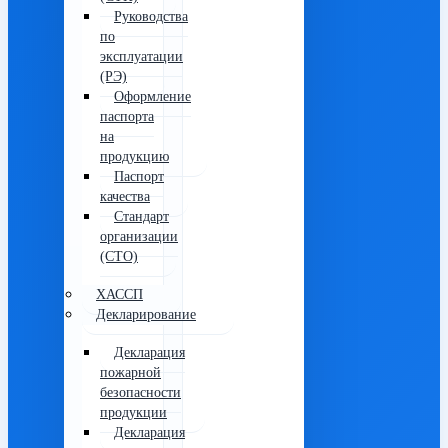
Руководства
по
эксплуатации
(РЭ)
Оформление
паспорта
на
продукцию
Паспорт
качества
Стандарт
организации
(СТО)
ХАССП
Декларирование
Декларация
пожарной
безопасности
продукции
Декларация