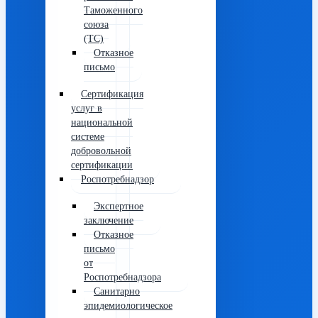
Таможенного
союза
(ТС)
Отказное
письмо
Сертификация
услуг в
национальной
системе
добровольной
сертификации
Роспотребнадзор
Экспертное
заключение
Отказное
письмо
от
Роспотребнадзора
Санитарно
эпидемиологическое