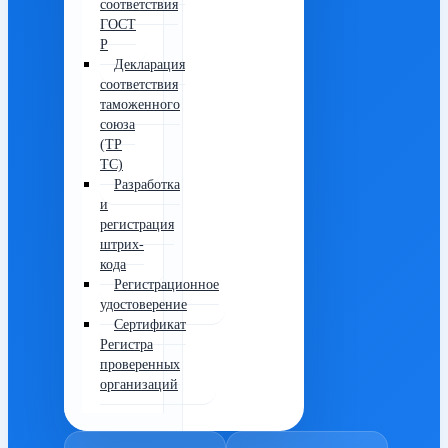
соответствия
ГОСТ
Р
Декларация
соответствия
таможенного
союза
(ТР
ТС)
Разработка
и
регистрация
штрих-
кода
Регистрационное
удостоверение
Сертификат
Регистра
проверенных
организаций