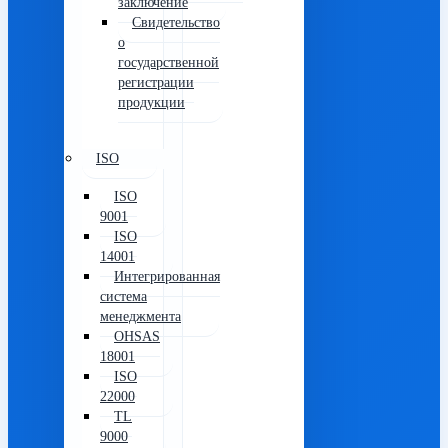
заключение
Свидетельство
о
государственной
регистрации
продукции
ISO
ISO
9001
ISO
14001
Интегрированная
система
менеджмента
OHSAS
18001
ISO
22000
TL
9000