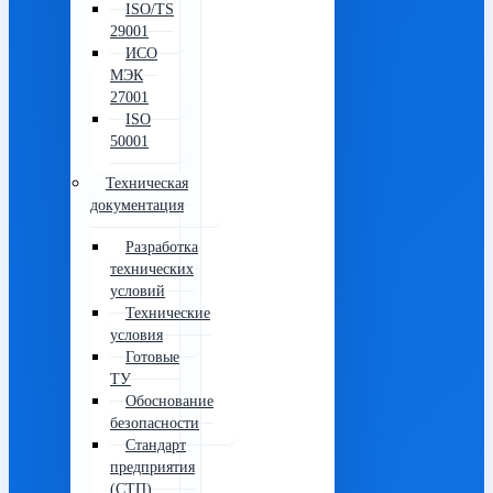
ISO/TS
29001
ИСО
МЭК
27001
ISO
50001
Техническая
документация
Разработка
технических
условий
Технические
условия
Готовые
ТУ
Обоснование
безопасности
Стандарт
предприятия
(СТП)