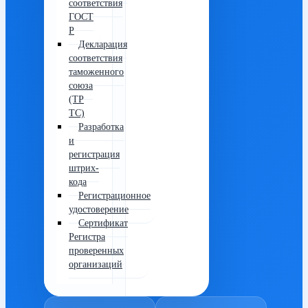
соответствия
ГОСТ
Р
Декларация
соответствия
таможенного
союза
(ТР
ТС)
Разработка
и
регистрация
штрих-
кода
Регистрационное
удостоверение
Сертификат
Регистра
проверенных
организаций