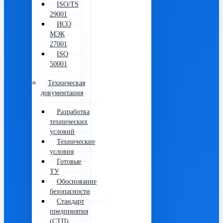
ISO/TS
29001
ИСО
МЭК
27001
ISO
50001
Техническая
документация
Разработка
технических
условий
Технические
условия
Готовые
ТУ
Обоснование
безопасности
Стандарт
предприятия
(СТП)