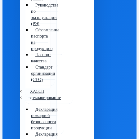
Руководства
по
эксплуатации
(РЭ)
Оформление
паспорта
на
продукцию
Паспорт
качества
Стандарт
организации
(СТО)
ХАССП
Декларирование
Декларация
пожарной
безопасности
продукции
Декларация