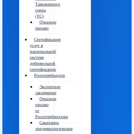
Таможенного
союза
(ТС)
Отказное
письмо
Сертификация
услуг в
национальной
системе
добровольной
сертификации
Роспотребнадзор
Экспертное
заключение
Отказное
письмо
от
Роспотребнадзора
Санитарно
эпидемиологическое