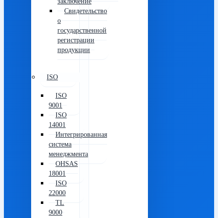
заключение
Свидетельство
о
государственной
регистрации
продукции
ISO
ISO
9001
ISO
14001
Интегрированная
система
менеджмента
OHSAS
18001
ISO
22000
TL
9000