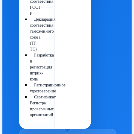
соответствия
ГОСТ
Р
Декларация
соответствия
таможенного
союза
(ТР
ТС)
Разработка
и
регистрация
штрих-
кода
Регистрационное
удостоверение
Сертификат
Регистра
проверенных
организаций