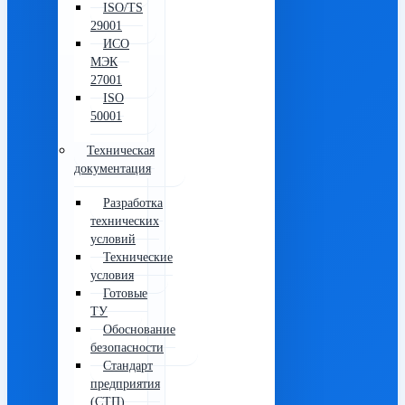
ISO/TS
29001
ИСО
МЭК
27001
ISO
50001
Техническая
документация
Разработка
технических
условий
Технические
условия
Готовые
ТУ
Обоснование
безопасности
Стандарт
предприятия
(СТП)