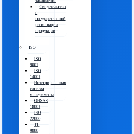
заключение
Свидетельство
о
государственной
регистрации
продукции
ISO
ISO
9001
ISO
14001
Интегрированная
система
менеджмента
OHSAS
18001
ISO
22000
TL
9000