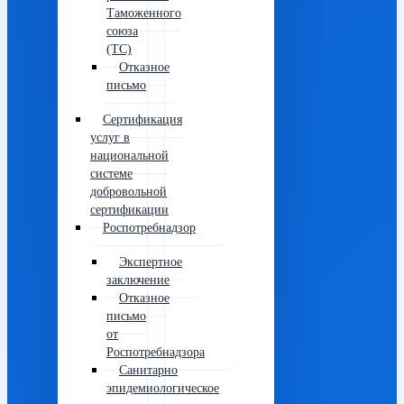
Таможенного
союза
(ТС)
Отказное
письмо
Сертификация
услуг в
национальной
системе
добровольной
сертификации
Роспотребнадзор
Экспертное
заключение
Отказное
письмо
от
Роспотребнадзора
Санитарно
эпидемиологическое