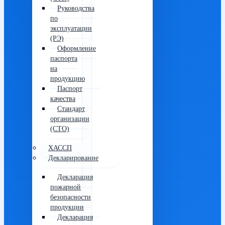
Руководства
по
эксплуатации
(РЭ)
Оформление
паспорта
на
продукцию
Паспорт
качества
Стандарт
организации
(СТО)
ХАССП
Декларирование
Декларация
пожарной
безопасности
продукции
Декларация