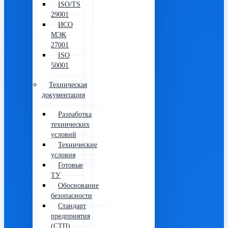
ISO/TS
29001
ИСО
МЭК
27001
ISO
50001
Техническая
документация
Разработка
технических
условий
Технические
условия
Готовые
ТУ
Обоснование
безопасности
Стандарт
предприятия
(СТП)