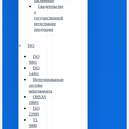
заключение
Свидетельство
о
государственной
регистрации
продукции
ISO
ISO
9001
ISO
14001
Интегрированная
система
менеджмента
OHSAS
18001
ISO
22000
TL
9000