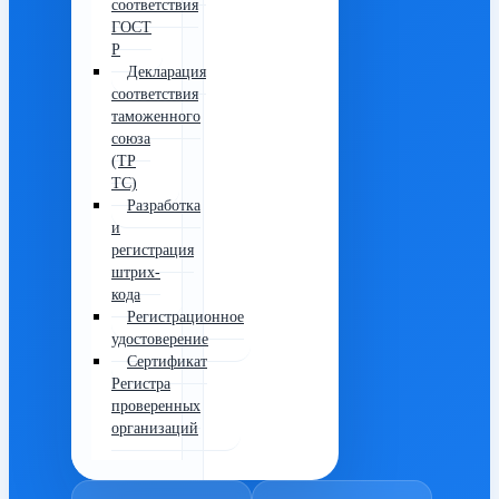
соответствия
ГОСТ
Р
Декларация
соответствия
таможенного
союза
(ТР
ТС)
Разработка
и
регистрация
штрих-
кода
Регистрационное
удостоверение
Сертификат
Регистра
проверенных
организаций