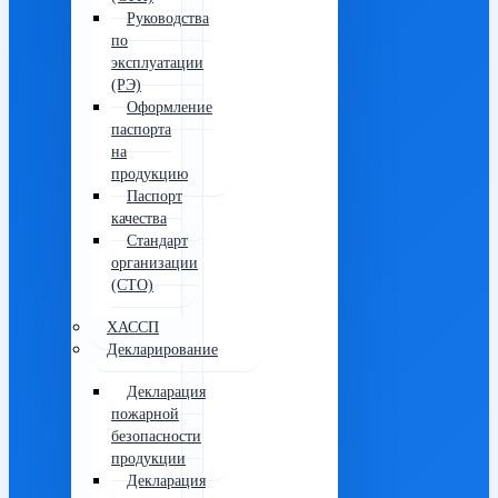
Руководства
по
эксплуатации
(РЭ)
Оформление
паспорта
на
продукцию
Паспорт
качества
Стандарт
организации
(СТО)
ХАССП
Декларирование
Декларация
пожарной
безопасности
продукции
Декларация