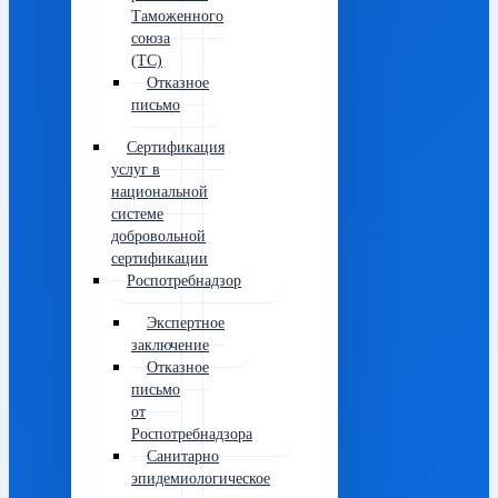
Таможенного
союза
(ТС)
Отказное
письмо
Сертификация
услуг в
национальной
системе
добровольной
сертификации
Роспотребнадзор
Экспертное
заключение
Отказное
письмо
от
Роспотребнадзора
Санитарно
эпидемиологическое