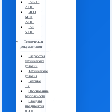
ISO/TS
29001
ИСО
МЭК
27001
ISO
50001
Техническая
документация
Разработка
технических
условий
Технические
условия
Готовые
ТУ
Обоснование
безопасности
Стандарт
предприятия
(СТП)