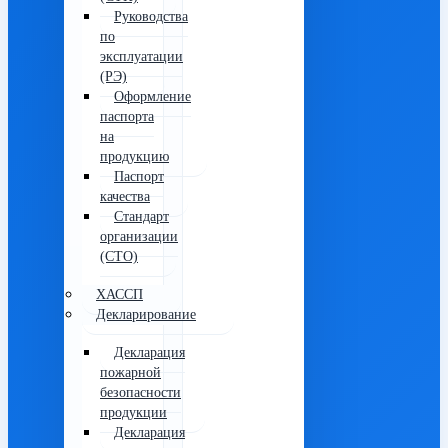
Руководства
по
эксплуатации
(РЭ)
Оформление
паспорта
на
продукцию
Паспорт
качества
Стандарт
организации
(СТО)
ХАССП
Декларирование
Декларация
пожарной
безопасности
продукции
Декларация