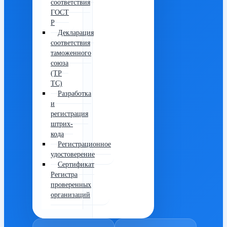
соответствия
ГОСТ
Р
Декларация
соответствия
таможенного
союза
(ТР
ТС)
Разработка
и
регистрация
штрих-
кода
Регистрационное
удостоверение
Сертификат
Регистра
проверенных
организаций