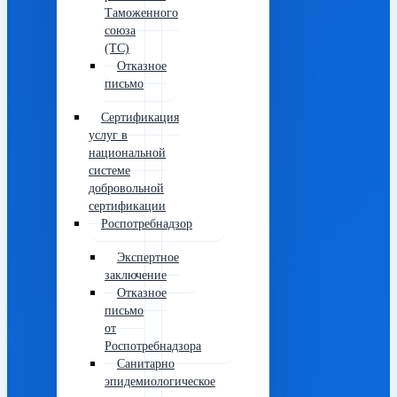
Таможенного
союза
(ТС)
Отказное
письмо
Сертификация
услуг в
национальной
системе
добровольной
сертификации
Роспотребнадзор
Экспертное
заключение
Отказное
письмо
от
Роспотребнадзора
Санитарно
эпидемиологическое