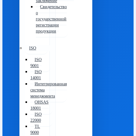
заключение
Свидетельство
о
государственной
регистрации
продукции
ISO
ISO
9001
ISO
14001
Интегрированная
система
менеджмента
OHSAS
18001
ISO
22000
TL
9000