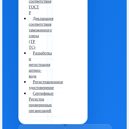
соответствия
ГОСТ
Р
Декларация
соответствия
таможенного
союза
(ТР
ТС)
Разработка
и
регистрация
штрих-
кода
Регистрационное
удостоверение
Сертификат
Регистра
проверенных
организаций