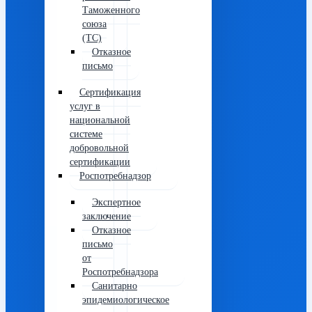
Таможенного
союза
(ТС)
Отказное
письмо
Сертификация
услуг в
национальной
системе
добровольной
сертификации
Роспотребнадзор
Экспертное
заключение
Отказное
письмо
от
Роспотребнадзора
Санитарно
эпидемиологическое