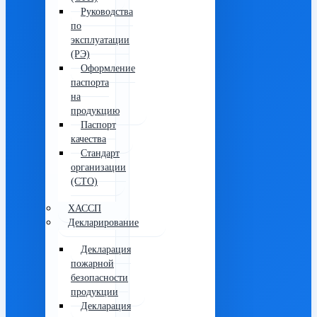
Руководства
по
эксплуатации
(РЭ)
Оформление
паспорта
на
продукцию
Паспорт
качества
Стандарт
организации
(СТО)
ХАССП
Декларирование
Декларация
пожарной
безопасности
продукции
Декларация