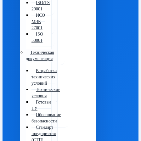
ISO/TS
29001
ИСО
МЭК
27001
ISO
50001
Техническая
документация
Разработка
технических
условий
Технические
условия
Готовые
ТУ
Обоснование
безопасности
Стандарт
предприятия
(СТП)