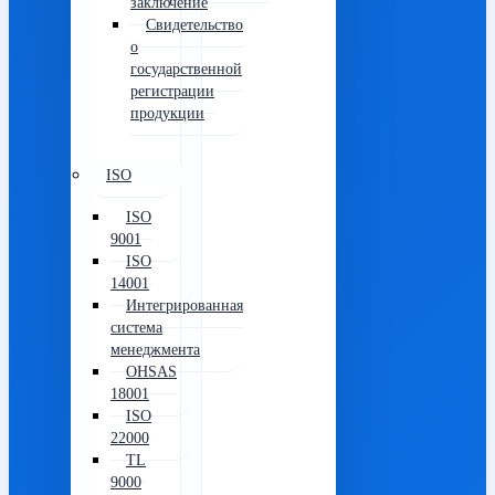
заключение
Свидетельство
о
государственной
регистрации
продукции
ISO
ISO
9001
ISO
14001
Интегрированная
система
менеджмента
OHSAS
18001
ISO
22000
TL
9000