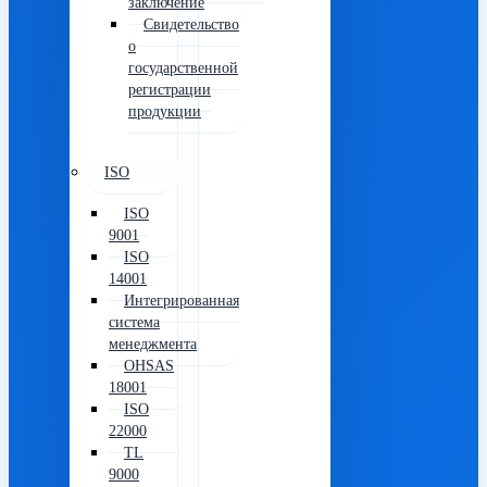
заключение
Свидетельство
о
государственной
регистрации
продукции
ISO
ISO
9001
ISO
14001
Интегрированная
система
менеджмента
OHSAS
18001
ISO
22000
TL
9000