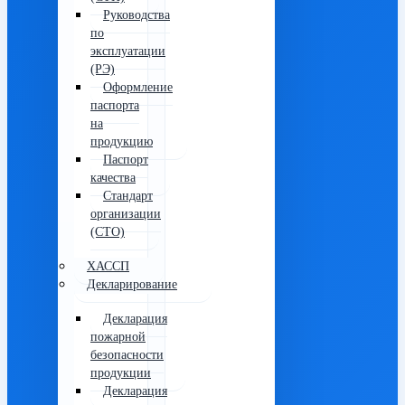
Руководства
по
эксплуатации
(РЭ)
Оформление
паспорта
на
продукцию
Паспорт
качества
Стандарт
организации
(СТО)
ХАССП
Декларирование
Декларация
пожарной
безопасности
продукции
Декларация