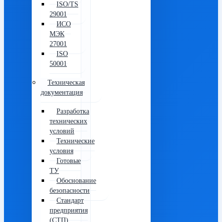
ISO/TS
29001
ИСО
МЭК
27001
ISO
50001
Техническая
документация
Разработка
технических
условий
Технические
условия
Готовые
ТУ
Обоснование
безопасности
Стандарт
предприятия
(СТП)