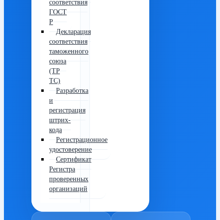
соответствия
ГОСТ
Р
Декларация
соответствия
таможенного
союза
(ТР
ТС)
Разработка
и
регистрация
штрих-
кода
Регистрационное
удостоверение
Сертификат
Регистра
проверенных
организаций