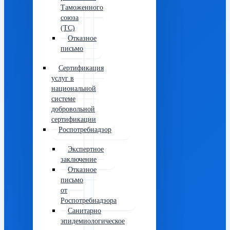
Таможенного
союза
(ТС)
Отказное
письмо
Сертификация
услуг в
национальной
системе
добровольной
сертификации
Роспотребнадзор
Экспертное
заключение
Отказное
письмо
от
Роспотребнадзора
Санитарно
эпидемиологическое