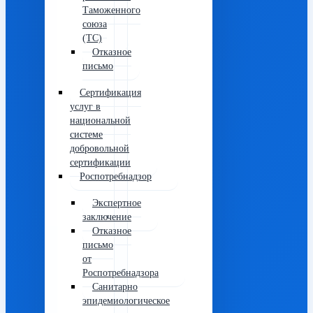
Таможенного
союза
(ТС)
Отказное
письмо
Сертификация
услуг в
национальной
системе
добровольной
сертификации
Роспотребнадзор
Экспертное
заключение
Отказное
письмо
от
Роспотребнадзора
Санитарно
эпидемиологическое