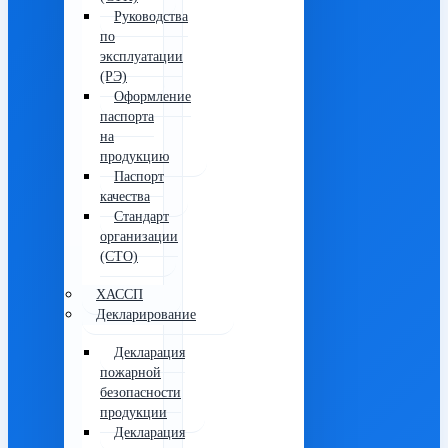
Руководства
по
эксплуатации
(РЭ)
Оформление
паспорта
на
продукцию
Паспорт
качества
Стандарт
организации
(СТО)
ХАССП
Декларирование
Декларация
пожарной
безопасности
продукции
Декларация