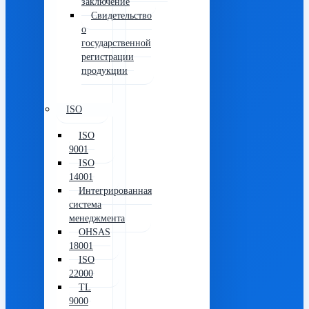
заключение
Свидетельство
о
государственной
регистрации
продукции
ISO
ISO
9001
ISO
14001
Интегрированная
система
менеджмента
OHSAS
18001
ISO
22000
TL
9000