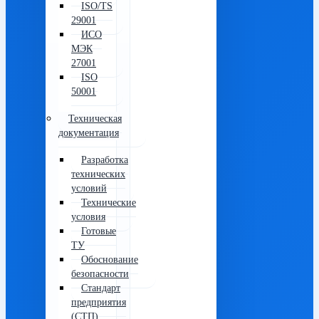
ISO/TS
29001
ИСО
МЭК
27001
ISO
50001
Техническая
документация
Разработка
технических
условий
Технические
условия
Готовые
ТУ
Обоснование
безопасности
Стандарт
предприятия
(СТП)