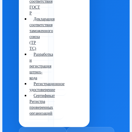
соответствия
ГОСТ
Р
Декларация
соответствия
таможенного
союза
(ТР
ТС)
Разработка
и
регистрация
штрих-
кода
Регистрационное
удостоверение
Сертификат
Регистра
проверенных
организаций