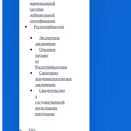
национальной
системе
добровольной
сертификации
Роспотребнадзор
Экспертное
заключение
Отказное
письмо
от
Роспотребнадзора
Санитарно
эпидемиологическое
заключение
Свидетельство
о
государственной
регистрации
продукции
ISO