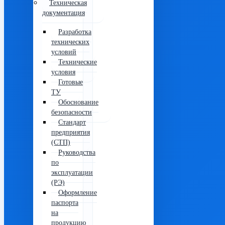
Техническая
документация
Разработка
технических
условий
Технические
условия
Готовые
ТУ
Обоснование
безопасности
Стандарт
предприятия
(СТП)
Руководства
по
эксплуатации
(РЭ)
Оформление
паспорта
на
продукцию