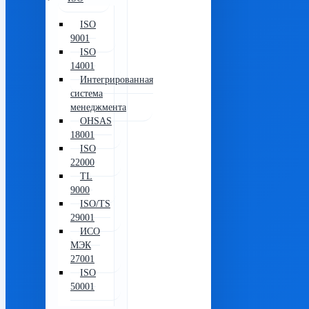
ISO
9001
ISO
14001
Интегрированная
система
менеджмента
OHSAS
18001
ISO
22000
TL
9000
ISO/TS
29001
ИСО
МЭК
27001
ISO
50001