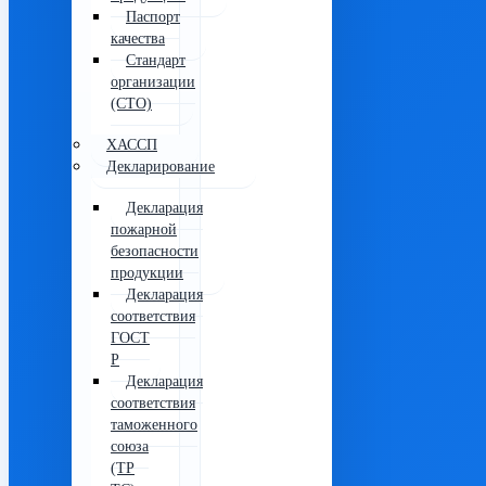
Паспорт
качества
Стандарт
организации
(СТО)
ХАССП
Декларирование
Декларация
пожарной
безопасности
продукции
Декларация
соответствия
ГОСТ
Р
Декларация
соответствия
таможенного
союза
(ТР