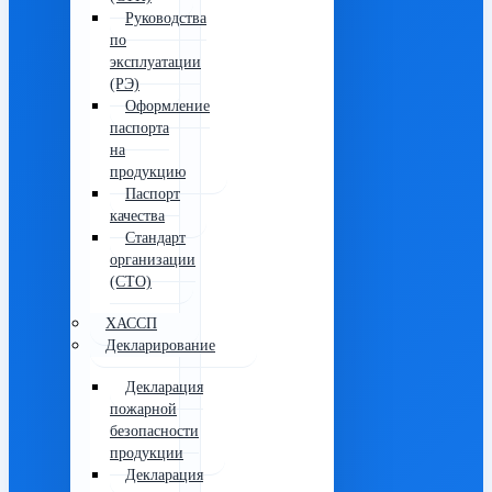
Руководства
по
эксплуатации
(РЭ)
Оформление
паспорта
на
продукцию
Паспорт
качества
Стандарт
организации
(СТО)
ХАССП
Декларирование
Декларация
пожарной
безопасности
продукции
Декларация