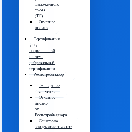
Таможенного
союза
(ТС)
Отказное
письмо
Сертификация
услуг в
национальной
системе
добровольной
сертификации
Роспотребнадзор
Экспертное
заключение
Отказное
письмо
от
Роспотребнадзора
Санитарно
эпидемиологическое