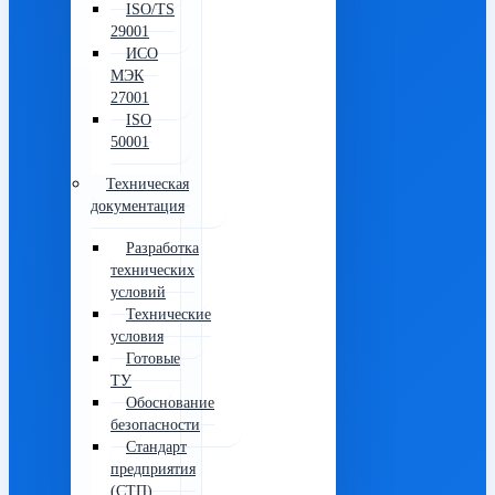
ISO/TS
29001
ИСО
МЭК
27001
ISO
50001
Техническая
документация
Разработка
технических
условий
Технические
условия
Готовые
ТУ
Обоснование
безопасности
Стандарт
предприятия
(СТП)