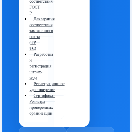
соответствия
ГОСТ
Р
Декларация
соответствия
таможенного
союза
(ТР
ТС)
Разработка
и
регистрация
штрих-
кода
Регистрационное
удостоверение
Сертификат
Регистра
проверенных
организаций