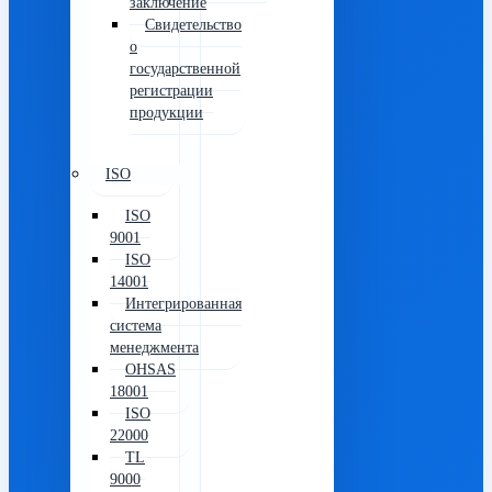
заключение
Свидетельство
о
государственной
регистрации
продукции
ISO
ISO
9001
ISO
14001
Интегрированная
система
менеджмента
OHSAS
18001
ISO
22000
TL
9000