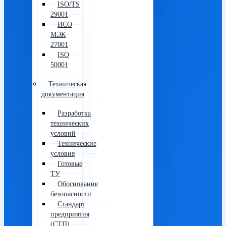
ISO/TS
29001
ИСО
МЭК
27001
ISO
50001
Техническая
документация
Разработка
технических
условий
Технические
условия
Готовые
ТУ
Обоснование
безопасности
Стандарт
предприятия
(СТП)