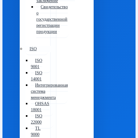
заключение
Свидетельство
о
государственной
регистрации
продукции
ISO
ISO
9001
ISO
14001
Интегрированная
система
менеджмента
OHSAS
18001
ISO
22000
TL
9000