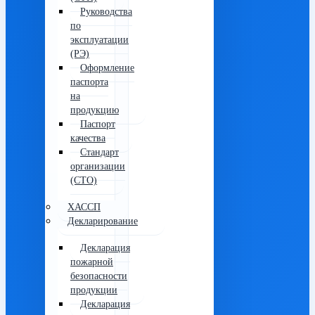
Руководства
по
эксплуатации
(РЭ)
Оформление
паспорта
на
продукцию
Паспорт
качества
Стандарт
организации
(СТО)
ХАССП
Декларирование
Декларация
пожарной
безопасности
продукции
Декларация