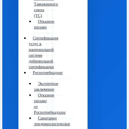
Таможенного
союза
(ТС)
Отказное
письмо
Сертификация
услуг в
национальной
системе
добровольной
сертификации
Роспотребнадзор
Экспертное
заключение
Отказное
письмо
от
Роспотребнадзора
Санитарно
эпидемиологическое