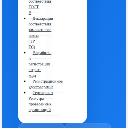
соответствия
ГОСТ
Р
Декларация
соответствия
таможенного
союза
(ТР
ТС)
Разработка
и
регистрация
штрих-
кода
Регистрационное
удостоверение
Сертификат
Регистра
проверенных
организаций