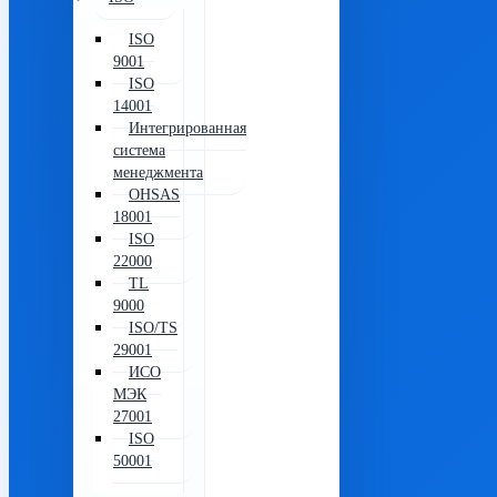
ISO
9001
ISO
14001
Интегрированная
система
менеджмента
OHSAS
18001
ISO
22000
TL
9000
ISO/TS
29001
ИСО
МЭК
27001
ISO
50001