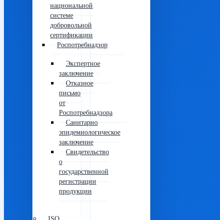
национальной
системе
добровольной
сертификации
Роспотребнадзор
Экспертное
заключение
Отказное
письмо
от
Роспотребнадзора
Санитарно
эпидемиологическое
заключение
Свидетельство
о
государственной
регистрации
продукции
ISO