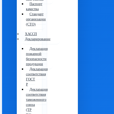
Паспорт
качества
Стандарт
организации
(СТО)
ХАССП
Декларирование
Декларация
пожарной
безопасности
продукции
Декларация
соответствия
ГОСТ
Р
Декларация
соответствия
таможенного
союза
(ТР