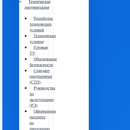
Техническая
документация
Разработка
технических
условий
Технические
условия
Готовые
ТУ
Обоснование
безопасности
Стандарт
предприятия
(СТП)
Руководства
по
эксплуатации
(РЭ)
Оформление
паспорта
на
продукцию