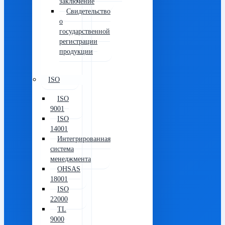
заключение
Свидетельство
о
государственной
регистрации
продукции
ISO
ISO
9001
ISO
14001
Интегрированная
система
менеджмента
OHSAS
18001
ISO
22000
TL
9000