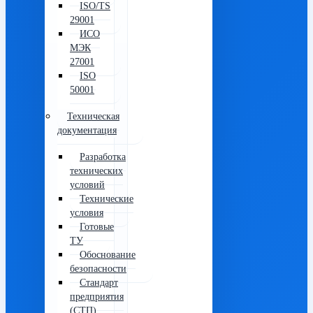
ISO/TS
29001
ИСО
МЭК
27001
ISO
50001
Техническая
документация
Разработка
технических
условий
Технические
условия
Готовые
ТУ
Обоснование
безопасности
Стандарт
предприятия
(СТП)