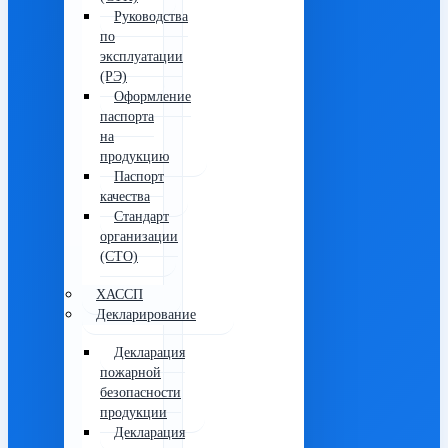
Руководства
по
эксплуатации
(РЭ)
Оформление
паспорта
на
продукцию
Паспорт
качества
Стандарт
организации
(СТО)
ХАССП
Декларирование
Декларация
пожарной
безопасности
продукции
Декларация