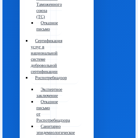
Таможенного
союза
(ТС)
Отказное
письмо
Сертификация
услуг в
национальной
системе
добровольной
сертификации
Роспотребнадзор
Экспертное
заключение
Отказное
письмо
от
Роспотребнадзора
Санитарно
эпидемиологическое