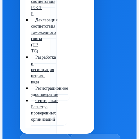
соответствия
ГОСТ
Р
Декларация
соответствия
таможенного
союза
(ТР
ТС)
Разработка
и
регистрация
штрих-
кода
Регистрационное
удостоверение
Сертификат
Регистра
проверенных
организаций