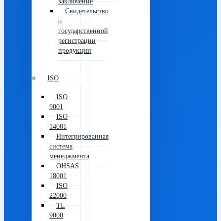
заключение
Свидетельство
о
государственной
регистрации
продукции
ISO
ISO
9001
ISO
14001
Интегрированная
система
менеджмента
OHSAS
18001
ISO
22000
TL
9000