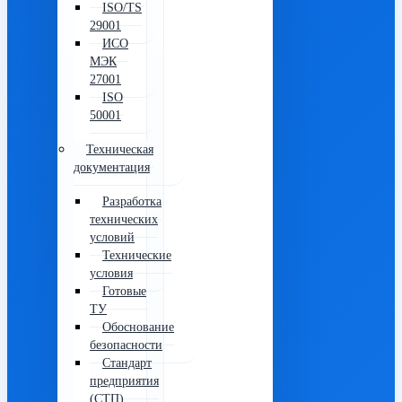
ISO/TS
29001
ИСО
МЭК
27001
ISO
50001
Техническая
документация
Разработка
технических
условий
Технические
условия
Готовые
ТУ
Обоснование
безопасности
Стандарт
предприятия
(СТП)