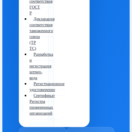
соответствия
ГОСТ
Р
Декларация
соответствия
таможенного
союза
(ТР
ТС)
Разработка
и
регистрация
штрих-
кода
Регистрационное
удостоверение
Сертификат
Регистра
проверенных
организаций