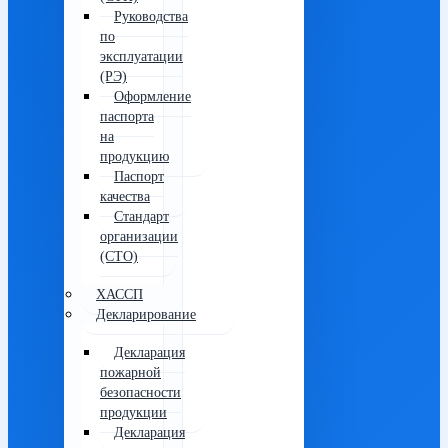
Руководства
по
эксплуатации
(РЭ)
Оформление
паспорта
на
продукцию
Паспорт
качества
Стандарт
организации
(СТО)
ХАССП
Декларирование
Декларация
пожарной
безопасности
продукции
Декларация