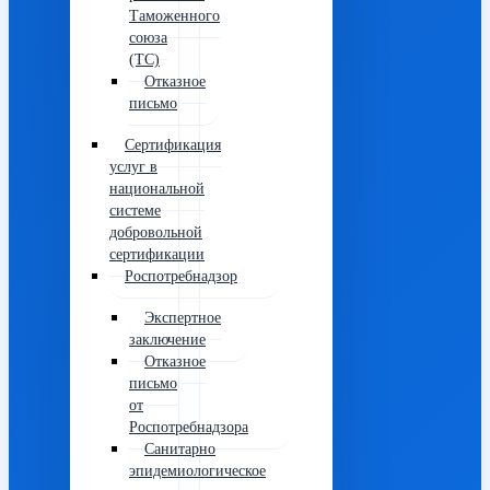
Таможенного
союза
(ТС)
Отказное
письмо
Сертификация
услуг в
национальной
системе
добровольной
сертификации
Роспотребнадзор
Экспертное
заключение
Отказное
письмо
от
Роспотребнадзора
Санитарно
эпидемиологическое